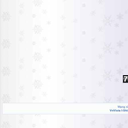
Mạng xã
VnVista I-Sh