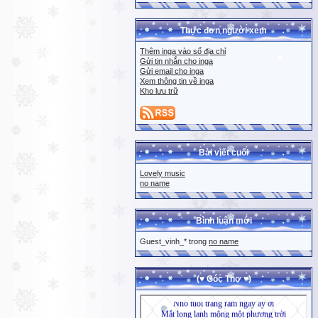
Thực đơn người xem
Thêm inga vào sổ địa chỉ
Gửi tin nhắn cho inga
Gửi email cho inga
Xem thông tin về inga
Kho lưu trữ
Bài viết cuối
Lovely music
no name
Bình luận mới
Guest_vinh_* trong
no name
(♥ Góc Thơ ♥)