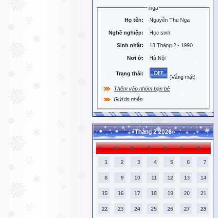
inga
Họ tên:
Nguyễn Thu Nga
Nghề nghiệp:
Học sinh
Sinh nhật:
13 Tháng 2 - 1990
Nơi ở:
Hà Nội
Trạng thái:
(Vắng mặt)
Thêm vào nhóm bạn bè
Gửi tin nhắn
«
Tháng 2 2026
»
C
H
B
T
N
S
B
1
2
3
4
5
6
7
8
9
10
11
12
13
14
15
16
17
18
19
20
21
22
23
24
25
26
27
28