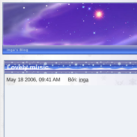
inga's Blog
Lovely music
May 18 2006, 09:41 AM Bởi:
inga