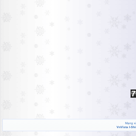
Mạng xã
VnVista I-Sh