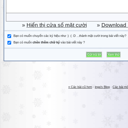
»
Hiển thị cửa sổ mặt cười
»
Download b
Bạn có muốn chuyển các ký hiệu như :) :( :D ...thành mặt cười trong bài viết này?
Bạn có muốn
chèn thêm chữ ký
vào bài viết này ?
« Các bài cũ hơn
·
inga's Blog
·
Các bài mớ