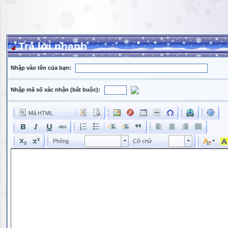
Trả lời nhanh
Nhập vào tên của bạn:
Nhập mã số xác nhận (bắt buộc):
Mã HTML
Phông
Kích cỡ phông
Phông
Cỡ chữ
Phông
Cỡ chữ