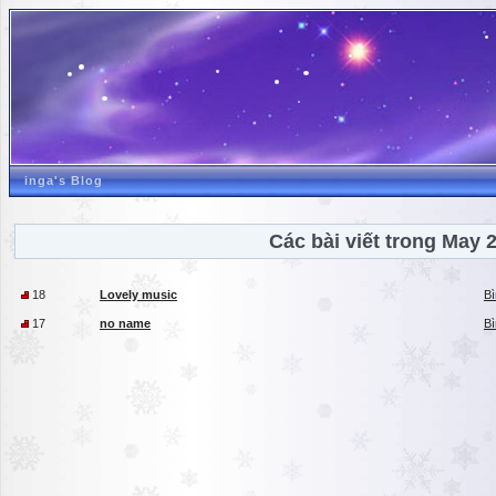
inga's Blog
Các bài viết trong May 
18
Lovely music
Bì
17
no name
Bì