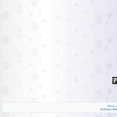
Mạng xã
VnVista I-Sh