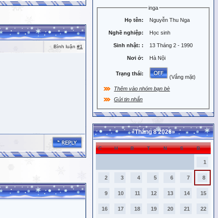
inga
Họ tên:
Nguyễn Thu Nga
Nghề nghiệp:
Học sinh
Sinh nhật:
:
13 Tháng 2 - 1990
Bình luận
#1
Nơi ở:
Hà Nội
Trạng thái:
(Vắng mặt)
Thêm vào nhóm bạn bè
Gửi tin nhắn
«
Tháng 8 2026
»
C
H
B
T
N
S
B
1
2
3
4
5
6
7
8
9
10
11
12
13
14
15
16
17
18
19
20
21
22