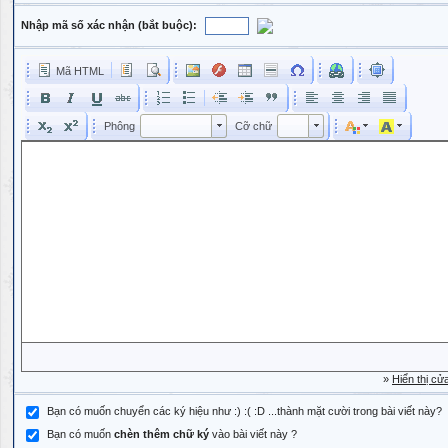
Nhập mã số xác nhận (bắt buộc):
Mã HTML
Phông
Kích cỡ phông
Phông
Cỡ chữ
Phông
Cỡ chữ
»
Hiển thị cử
Bạn có muốn chuyển các ký hiệu như :) :( :D ...thành mặt cười trong bài viết này?
Bạn có muốn
chèn thêm chữ ký
vào bài viết này ?