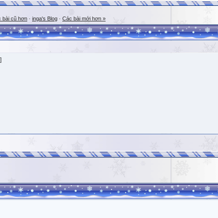
 bài cũ hơn
·
inga's Blog
·
Các bài mới hơn »
]