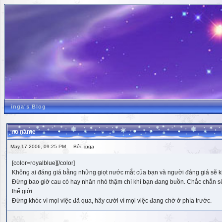
inga's Blog
no name
May 17 2006, 09:25 PM Bởi:
inga
[color=royalblue][/color]
Không ai đáng giá bằng những giọt nước mắt của bạn và người đáng giá sẽ k
Đừng bao giờ cau có hay nhăn nhó thậm chí khi bạn đang buồn. Chắc chắn sẽ có
thế giới.
Đừng khóc vì mọi việc đã qua, hãy cười vì mọi việc đang chờ ở phía trước.