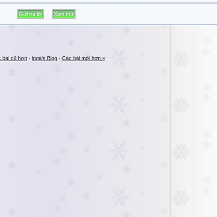
 bài cũ hơn
·
inga's Blog
·
Các bài mới hơn »