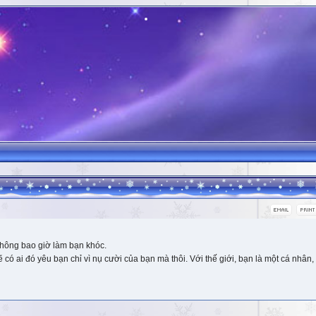
hông bao giờ làm bạn khóc.
 ai đó yêu bạn chỉ vì nụ cười của bạn mà thôi. Với thế giới, bạn là một cá nhân, 