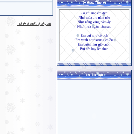
(♥ Góc Thơ ♥)
Trả lời ở chế độ đầy đủ
Tik Tik Tak