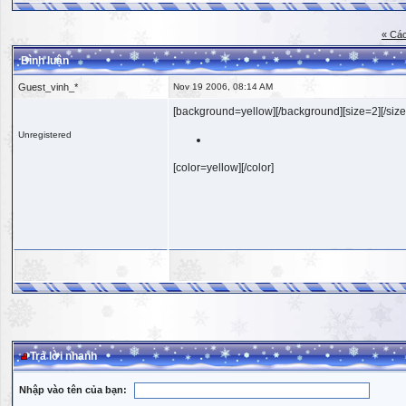
« Các
Bình luận
Guest_vinh_*
Nov 19 2006, 08:14 AM
[background=yellow][/background][size=2][/size
Unregistered
[color=yellow][/color]
Trả lời nhanh
Nhập vào tên của bạn: