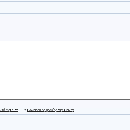
a sổ mặt cười
»
Download bộ gõ tiếng Việt Unikey