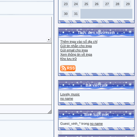
23
24
25
26
27
28
29
30
31
Thực đơn người xem
Thêm inga vào sổ địa chỉ
Gửi tin nhắn cho inga
Gửi email cho inga
Xem thông tin về inga
Kho lưu trữ
Bài viết cuối
Lovely music
no name
Bình luận mới
Guest_vinh_* trong
no name