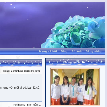
Mạng xã hội
Blog
Sổ ảnh
Đăng nhập
Thông tin cá nhân
Trong:
Something about life/love
nhưng với một ai đó, bạn là cả
Permalink
|
Bình luận: 1