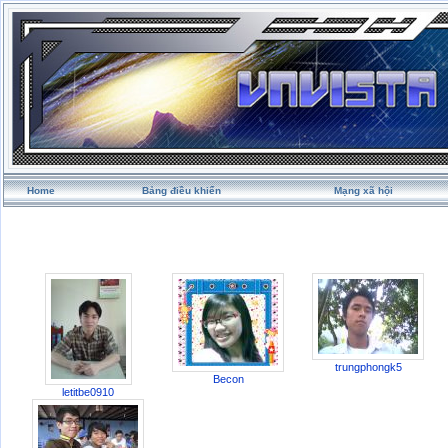
Home
Bảng điều khiển
Mạng xã hội
trungphongk5
Becon
letitbe0910