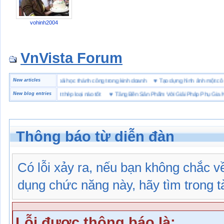
vohinh2004
VnVista Forum
ặc biệt” của Microsoft
New articles
♥
4 bài học thành công trong kinh doanh
♥
Tạo dựng hình ảnh mộ
 hộ lót Kevlar và lót thép loại nào tốt
New blog entries
♥
Tăng Bền Sản Phẩm Với Giải Pháp Phụ Gia Nhựa
Thông báo từ diễn đàn
Có lỗi xảy ra, nếu bạn không chắc 
dụng chức năng này, hãy tìm trong tài
Lỗi được thông báo là: