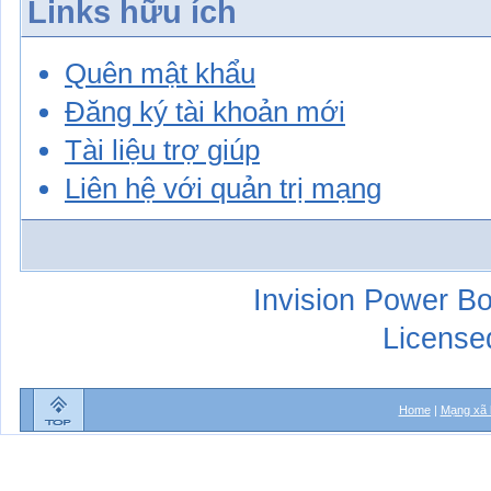
Links hữu ích
Quên mật khẩu
Đăng ký tài khoản mới
Tài liệu trợ giúp
Liên hệ với quản trị mạng
Invision Power Bo
License
Home
|
Mạng xã 