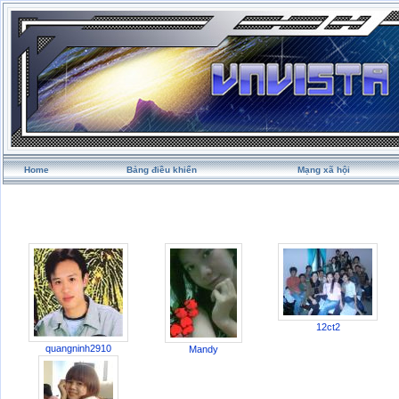
Home
Bảng điều khiển
Mạng xã hội
12ct2
quangninh2910
Mandy