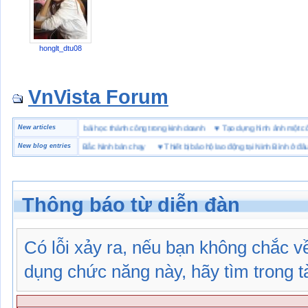
honglt_dtu08
VnVista Forum
đặc biệt” của Microsoft
New articles
♥
4 bài học thành công trong kinh doanh
♥
Tạo dựng hình ảnh mộ
iệu giày bảo hộ tại Bắc Ninh bán chạy
New blog entries
♥
Thiết bị bảo hộ lao động tại Ninh Bình ở đâu
Thông báo từ diễn đàn
Có lỗi xảy ra, nếu bạn không chắc 
dụng chức năng này, hãy tìm trong tài