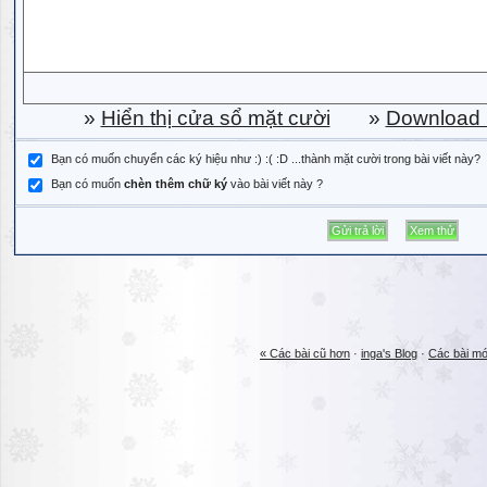
»
Hiển thị cửa sổ mặt cười
»
Download b
Bạn có muốn chuyển các ký hiệu như :) :( :D ...thành mặt cười trong bài viết này?
Bạn có muốn
chèn thêm chữ ký
vào bài viết này ?
« Các bài cũ hơn
·
inga's Blog
·
Các bài mớ