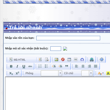
Trả lời nhanh
Nhập vào tên của bạn:
Nhập mã số xác nhận (bắt buộc):
Mã HTML
Phông
Kích cỡ phông
Phông
Cỡ chữ
Phông
Cỡ chữ