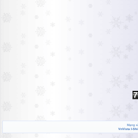
Mạng xã
VnVista I-Sh