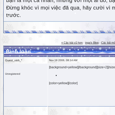
bạn là một cá nhân, nhưng với một ai đó, bạn
Đừng khóc vì mọi việc đã qua, hãy cười vì 
trước.
« Các bài cũ hơn
·
inga's Blog
·
Các bài mớ
Bình luận
Guest_vinh_*
Nov 19 2006, 08:14 AM
[background=yellow][/background][size=2][/size
Unregistered
[color=yellow][/color]