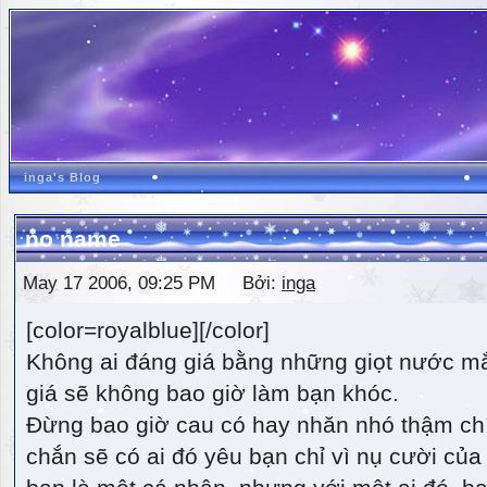
inga's Blog
no name
May 17 2006, 09:25 PM Bởi:
inga
[color=royalblue][/color]
Không ai đáng giá bằng những giọt nước m
giá sẽ không bao giờ làm bạn khóc.
Đừng bao giờ cau có hay nhăn nhó thậm ch
chắn sẽ có ai đó yêu bạn chỉ vì nụ cười của 