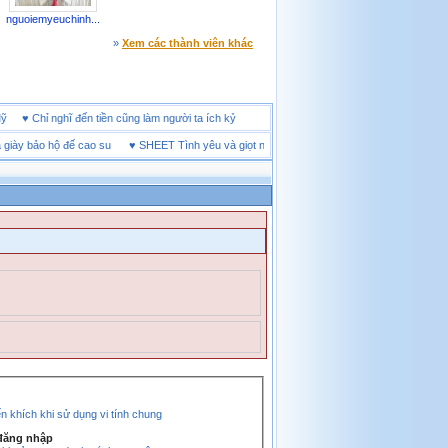
nguoiemyeuchinh...
»
Xem các thành viên khác
ời Mỹ
♥
Chỉ nghĩ đến tiền cũng làm người ta ích kỷ
y bảo hộ đế cao su
♥
SHEET Tình yêu và giọt nước mắt
♥
Tổng quan về giày bảo hộ t
 khích khi sử dụng vi tính chung
 đăng nhập