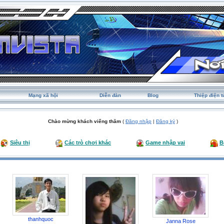
Mạng xã hội
Diễn đàn
Blog
Thiệp điện t
Chào mừng khách viếng thăm
(
Đăng nhập
|
Đăng ký
)
Siêu thị
Các trò chơi khác
Game nhập vai
B
thanhquoc
Janna Rose