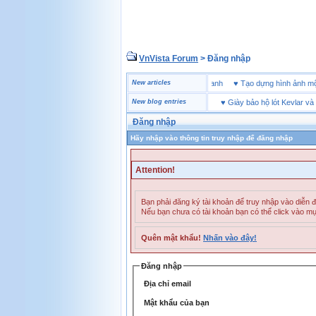
VnVista Forum
> Đăng nhập
n “đặc biệt” của Microsoft
♥
4 bài học thành công trong kinh doanh
New articles
♥
Tạo dựng hình ảnh
New blog entries
♥
Giày bảo hộ lót Kevlar và lót t
Đăng nhập
Hãy nhập vào thông tin truy nhập để đăng nhập
Attention!
Bạn phải đăng ký tài khoản để truy nhập vào diễn 
Nếu bạn chưa có tài khoản bạn có thể click vào m
Quên mật khẩu!
Nhấn vào đây!
Đăng nhập
Địa chỉ email
Mật khẩu của bạn