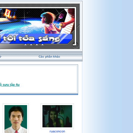
ử
Các phần khác
ộ sưu tập 4u
ruaconcon