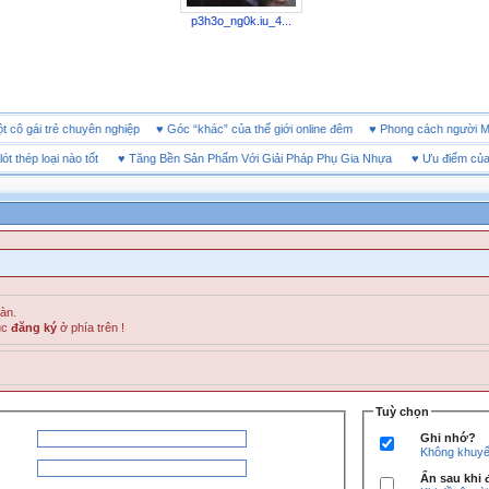
p3h3o_ng0k.iu_4...
 một cô gái trẻ chuyên nghiệp
♥
Góc “khác” của thế giới online đêm
♥
Phong cách ngư
hép loại nào tốt
♥
Tăng Bền Sản Phẩm Với Giải Pháp Phụ Gia Nhựa
♥
Ưu điểm của già
đàn.
ục
đăng ký
ở phía trên !
Tuỳ chọn
Ghi nhớ?
Không khuyến
Ẩn sau khi