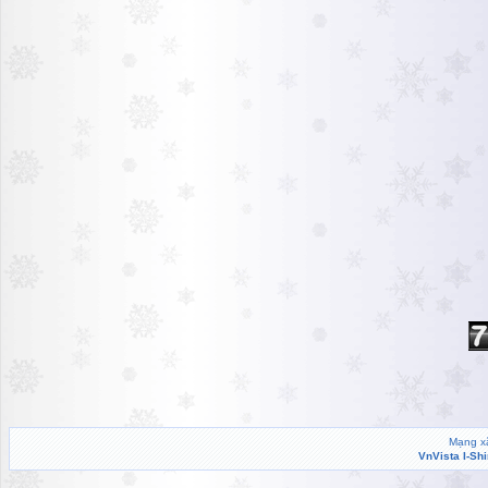
Mạng xã
VnVista I-Sh