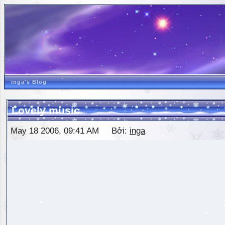
inga's Blog
Lovely music
May 18 2006, 09:41 AM Bởi:
inga