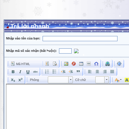
Trả lời nhanh
Nhập vào tên của bạn:
Nhập mã số xác nhận (bắt buộc):
Mã HTML
Phông
Kích cỡ phông
Phông
Cỡ chữ
Phông
Cỡ chữ