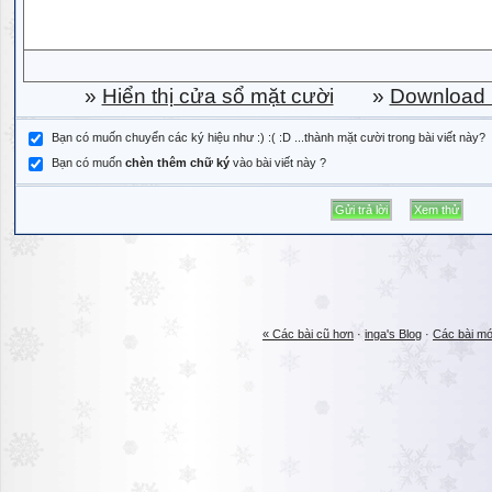
»
Hiển thị cửa sổ mặt cười
»
Download b
Bạn có muốn chuyển các ký hiệu như :) :( :D ...thành mặt cười trong bài viết này?
Bạn có muốn
chèn thêm chữ ký
vào bài viết này ?
« Các bài cũ hơn
·
inga's Blog
·
Các bài mớ