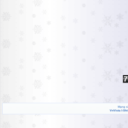
Mạng xã
VnVista I-Sh