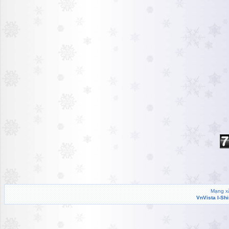
Mạng xã
VnVista I-Sh