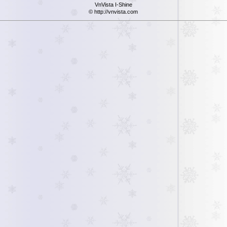
VnVista I-Shine
© http://vnvista.com