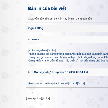
Bản in của bài viết
Click vào đây để xem bài viết này ở định dạng ban đầu
inga's Blog
no name
[color=royalblue][/color]
Không ai đáng giá bằng những giọt nước mắt của bạn và người đáng
Đừng bao giờ cau có hay nhăn nhó thậm chí khi bạn đang buồn. Chắc c
Đừng khóc vì mọi việc đã qua, hãy cười vì mọi việc đang chờ ở phía
bởi: Guest_vinh_* trong Nov 19 2006, 08:14 AM
[background=yellow][/background][size=2][/size]
[color=yellow][/color]