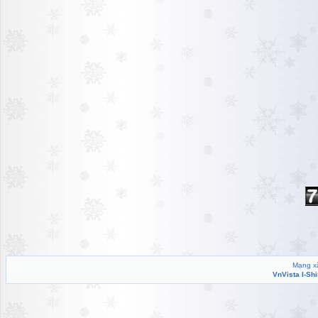
Mạng xã
VnVista I-Sh