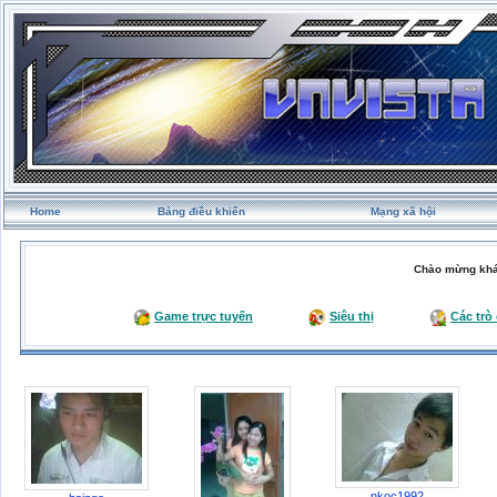
Home
Bảng điều khiển
Mạng xã hội
Chào mừng khá
Game trực tuyến
Siêu thị
Các trò
nkoc1992