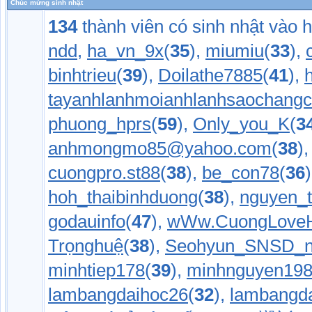
Chúc mừng sinh nhật
134
thành viên có sinh nhật vào 
ndd
,
ha_vn_9x
(
35
),
miumiu
(
33
),
binhtrieu
(
39
),
Doilathe7885
(
41
),
tayanhlanhmoianhlanhsaochang
phuong_hprs
(
59
),
Only_you_K
(
3
anhmongmo85@yahoo.com
(
38
)
cuongpro.st88
(
38
),
be_con78
(
36
hoh_thaibinhduong
(
38
),
nguyen_
godauinfo
(
47
),
wWw.CuongLoveH
Trọnghuệ
(
38
),
Seohyun_SNSD_n
minhtiep178
(
39
),
minhnguyen19
lambangdaihoc26
(
32
),
lambangd