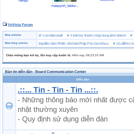
haingo
maiquynh_fatduc...
VnVista Forum
ên trẻ
New articles
♥
Một số câu hỏi phỏng vấn “đặc biệt” của Microsoft
♥
4 bài học thành công trong
tốt
♥
New blog entries
Tăng Bền Sản Phẩm Với Giải Pháp Phụ Gia Nhựa
♥
Ưu điểm của giày bảo hộ đế 
Chào mừng bạn trở lại, lần truy cập trước là:
Hôm nay, 04:23:10 AM
Bản tin diễn đàn - Board Communication Center
Diễn đàn
.::... Tin - Tin - Tin ...::.
- Những thông báo mới nhất được c
nhật thường xuyên
- Quy định sử dụng diễn đàn