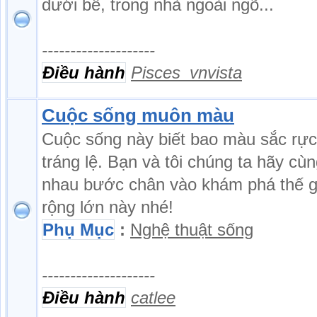
dưới bể, trong nhà ngoài ngõ...
--------------------
Điều hành
Pisces_vnvista
Cuộc sống muôn màu
Cuộc sống này biết bao màu sắc rực
tráng lệ. Bạn và tôi chúng ta hãy cù
nhau bước chân vào khám phá thế g
rộng lớn này nhé!
Phụ Mục
:
Nghệ thuật sống
--------------------
Điều hành
catlee