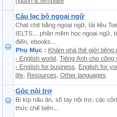
nguồn & template
Câu lạc bộ ngoại ngữ
Chat chit bằng ngoại ngữ, tài liệu Toe
IELTS... phần mềm học ngoại ngữ, t
điển, ebooks...
Phụ Mục
:
Khám phá thế giới tiếng
- English world
,
Tiếng Anh cho công 
- English for business
,
English for yo
life
,
Resources
,
Other languages
Góc nội trợ
Bi kíp nấu ăn, sổ tay nội trợ, các cô
thức chế biến...