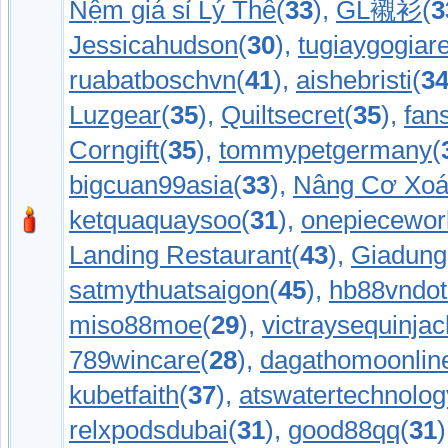
Nệm giá sỉ Lý Thế
(
33
),
GL襯衫
(
3
Jessicahudson
(
30
),
tugiaygogiar
ruabatboschvn
(
41
),
aishebristi
(
3
Luzgear
(
35
),
Quiltsecret
(
35
),
fan
Corngift
(
35
),
tommypetgermany
(
bigcuan99asia
(
33
),
Nâng Cơ Xoá
ketquaquaysoo
(
31
),
onepiecewor
Landing Restaurant
(
43
),
Giadung
satmythuatsaigon
(
45
),
hb88vndot
miso88moe
(
29
),
victraysequinjac
789wincare
(
28
),
dagathomoonlin
kubetfaith
(
37
),
atswatertechnolog
relxpodsdubai
(
31
),
good88qq
(
31