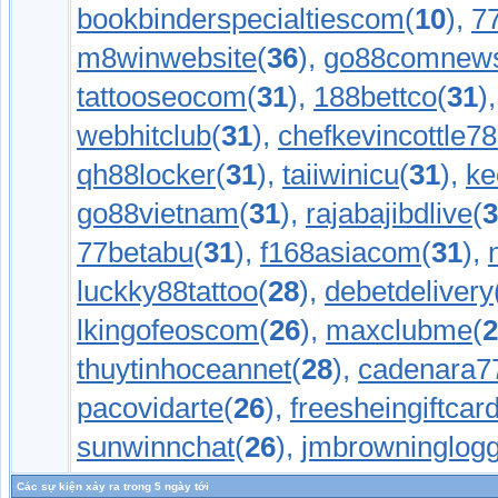
bookbinderspecialtiescom
(
10
),
7
m8winwebsite
(
36
),
go88comnew
tattooseocom
(
31
),
188bettco
(
31
)
webhitclub
(
31
),
chefkevincottle7
qh88locker
(
31
),
taiiwinicu
(
31
),
ke
go88vietnam
(
31
),
rajabajibdlive
(
3
77betabu
(
31
),
f168asiacom
(
31
),
luckky88tattoo
(
28
),
debetdelivery
lkingofeoscom
(
26
),
maxclubme
(
2
thuytinhoceannet
(
28
),
cadenara7
pacovidarte
(
26
),
freesheingiftcar
sunwinnchat
(
26
),
jmbrowninglogg
Các sự kiện xảy ra trong 5 ngày tới