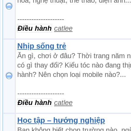
hóa, nghệ thuật, thể thao, điện ảnh..
--------------------
Điều hành
catlee
Nhịp sống trẻ
Ăn gì, chơi ở đâu? Thời trang năm 
có gì thay đổi? Kiểu tóc nào đang th
hành? Nên chọn loại mobile nào?...
--------------------
Điều hành
catlee
Học tập – hướng nghiệp
Bạn không biết chọn trường nào, ng