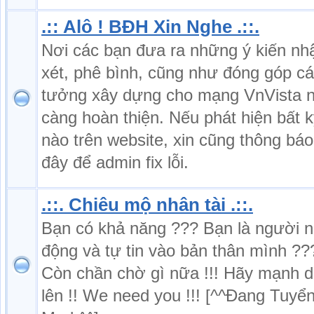
.:: Alô ! BĐH Xin Nghe .::.
Nơi các bạn đưa ra những ý kiến nh
xét, phê bình, cũng như đóng góp cá
tưởng xây dựng cho mạng VnVista 
càng hoàn thiện. Nếu phát hiện bất kỳ
nào trên website, xin cũng thông báo 
đây để admin fix lỗi.
.::. Chiêu mộ nhân tài .::.
Bạn có khả năng ??? Bạn là người 
động và tự tin vào bản thân mình ??
Còn chần chờ gì nữa !!! Hãy mạnh 
lên !! We need you !!! [^^Đang Tuyể