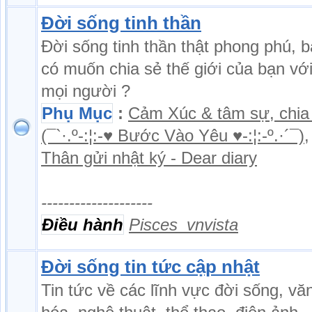
Đời sống tinh thần
Đời sống tinh thần thật phong phú, 
có muốn chia sẻ thế giới của bạn vớ
mọi người ?
Phụ Mục
:
Cảm Xúc & tâm sự, chia
(¯`·.º-:¦:-♥ Bước Vào Yêu ♥-:¦:-º.·´¯)
,
Thân gửi nhật ký - Dear diary
--------------------
Điều hành
Pisces_vnvista
Đời sống tin tức cập nhật
Tin tức về các lĩnh vực đời sống, vă