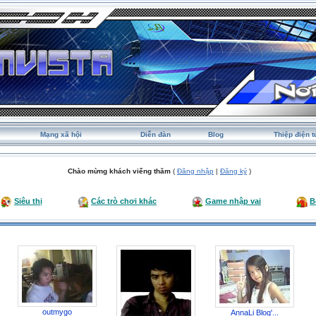
Mạng xã hội
Diễn đàn
Blog
Thiệp điện t
Chào mừng khách viếng thăm
(
Đăng nhập
|
Đăng ký
)
Siêu thị
Các trò chơi khác
Game nhập vai
B
outmygo
AnnaLi Blog'...