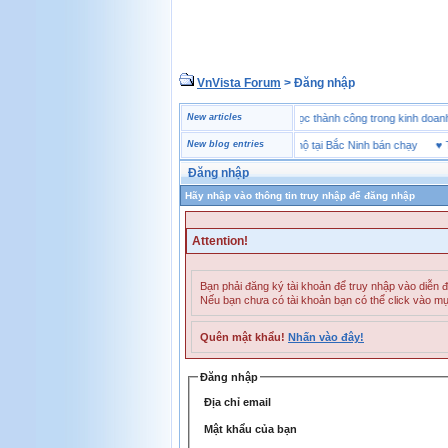
VnVista Forum
> Đăng nhập
♥
Một số câu hỏi phỏng vấn “đặc biệt” của Microsoft
New articles
♥
4 bài học thành công trong kinh 
♥
Thương hiệu giày bảo hộ tại Bắc Ninh bán chạy
New blog entries
♥
Thiế
Đăng nhập
Hãy nhập vào thông tin truy nhập để đăng nhập
Attention!
Bạn phải đăng ký tài khoản để truy nhập vào diễn 
Nếu bạn chưa có tài khoản bạn có thể click vào m
Quên mật khẩu!
Nhấn vào đây!
Đăng nhập
Địa chỉ email
Mật khẩu của bạn