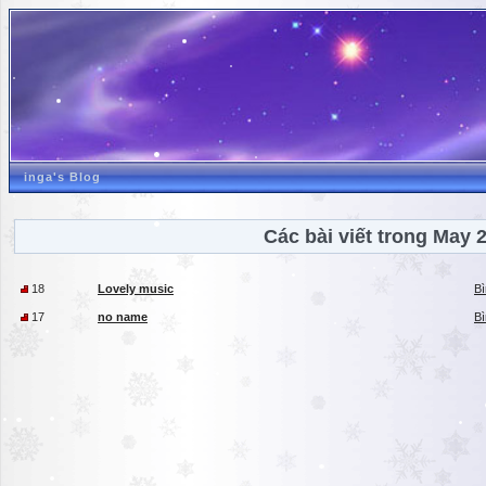
inga's Blog
Các bài viết trong May 
18
Lovely music
Bì
17
no name
Bì