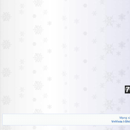
Mạng xã
VnVista I-Sh