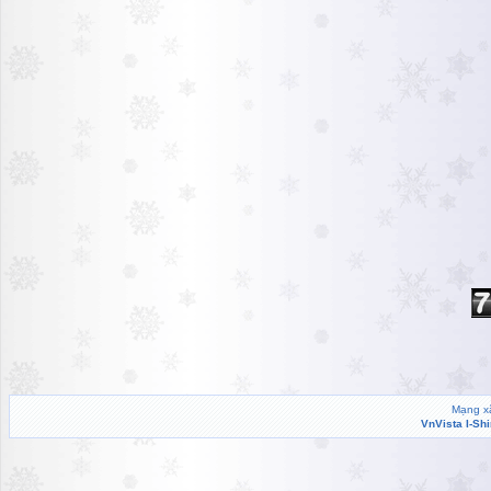
Mạng xã
VnVista I-Sh