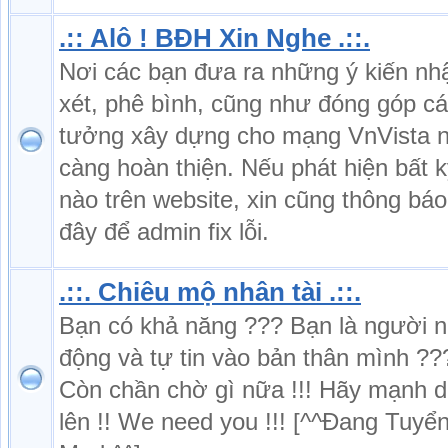
.:: Alô ! BĐH Xin Nghe .::.
Nơi các bạn đưa ra những ý kiến nh
xét, phê bình, cũng như đóng góp cá
tưởng xây dựng cho mạng VnVista 
càng hoàn thiện. Nếu phát hiện bất kỳ
nào trên website, xin cũng thông báo 
đây để admin fix lỗi.
.::. Chiêu mộ nhân tài .::.
Bạn có khả năng ??? Bạn là người 
động và tự tin vào bản thân mình ??
Còn chần chờ gì nữa !!! Hãy mạnh 
lên !! We need you !!! [^^Đang Tuyể