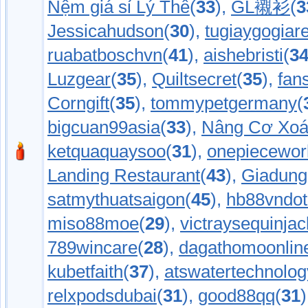
Nệm giá sỉ Lý Thế
(
33
),
GL襯衫
(
3
Jessicahudson
(
30
),
tugiaygogiar
ruabatboschvn
(
41
),
aishebristi
(
3
Luzgear
(
35
),
Quiltsecret
(
35
),
fan
Corngift
(
35
),
tommypetgermany
(
bigcuan99asia
(
33
),
Nâng Cơ Xoá
ketquaquaysoo
(
31
),
onepiecewor
Landing Restaurant
(
43
),
Giadung
satmythuatsaigon
(
45
),
hb88vndot
miso88moe
(
29
),
victraysequinjac
789wincare
(
28
),
dagathomoonlin
kubetfaith
(
37
),
atswatertechnolog
relxpodsdubai
(
31
),
good88qq
(
31