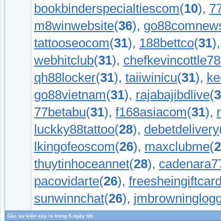
bookbinderspecialtiescom
(
10
),
7
m8winwebsite
(
36
),
go88comnew
tattooseocom
(
31
),
188bettco
(
31
)
webhitclub
(
31
),
chefkevincottle7
qh88locker
(
31
),
taiiwinicu
(
31
),
ke
go88vietnam
(
31
),
rajabajibdlive
(
3
77betabu
(
31
),
f168asiacom
(
31
),
luckky88tattoo
(
28
),
debetdelivery
lkingofeoscom
(
26
),
maxclubme
(
2
thuytinhoceannet
(
28
),
cadenara7
pacovidarte
(
26
),
freesheingiftcar
sunwinnchat
(
26
),
jmbrowninglogg
Các sự kiện xảy ra trong 5 ngày tới