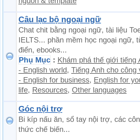
nguồn & template
Câu lạc bộ ngoại ngữ
Chat chit bằng ngoại ngữ, tài liệu Toe
IELTS... phần mềm học ngoại ngữ, t
điển, ebooks...
Phụ Mục
:
Khám phá thế giới tiếng
- English world
,
Tiếng Anh cho công 
- English for business
,
English for yo
life
,
Resources
,
Other languages
Góc nội trợ
Bi kíp nấu ăn, sổ tay nội trợ, các cô
thức chế biến...