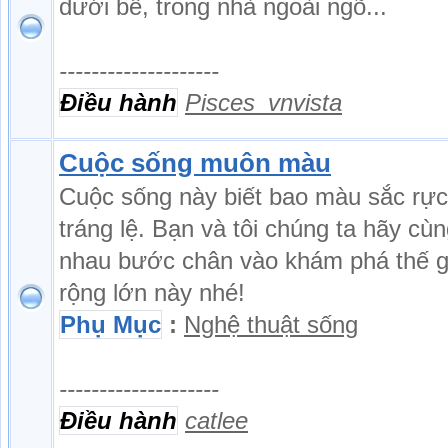
dưới bể, trong nhà ngoài ngõ...
--------------------
Điều hành
Pisces_vnvista
Cuộc sống muôn màu
Cuộc sống này biết bao màu sắc rực
tráng lệ. Bạn và tôi chúng ta hãy cù
nhau bước chân vào khám phá thế g
rộng lớn này nhé!
Phụ Mục
:
Nghệ thuật sống
--------------------
Điều hành
catlee