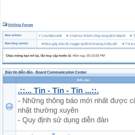
VnVista Forum
trẻ
♥
New articles
Một số câu hỏi phỏng vấn “đặc biệt” của Microsoft
♥
4 bài học thành công trong k
 báo 2026
New blog entries
♥
Mua giày bảo hộ Jogger tại Bình Dương ở đâu tốt
♥
Thị trường giày bảo h
Chào mừng bạn trở lại, lần truy cập trước là:
Hôm nay, 05:10:05 PM
Bản tin diễn đàn - Board Communication Center
Diễn đàn
.::... Tin - Tin - Tin ...::.
- Những thông báo mới nhất được c
nhật thường xuyên
- Quy định sử dụng diễn đàn