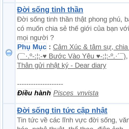
Đời sống tinh thần
Đời sống tinh thần thật phong phú, 
có muốn chia sẻ thế giới của bạn vớ
mọi người ?
Phụ Mục
:
Cảm Xúc & tâm sự, chia
(¯`·.º-:¦:-♥ Bước Vào Yêu ♥-:¦:-º.·´¯)
,
Thân gửi nhật ký - Dear diary
--------------------
Điều hành
Pisces_vnvista
Đời sống tin tức cập nhật
Tin tức về các lĩnh vực đời sống, vă