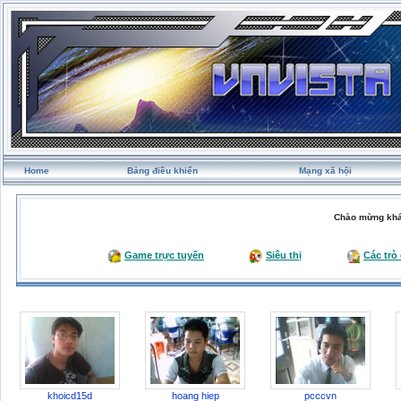
Home
Bảng điều khiển
Mạng xã hội
Chào mừng khá
Game trực tuyến
Siêu thị
Các trò
khoicd15d
hoang hiep
pcccvn