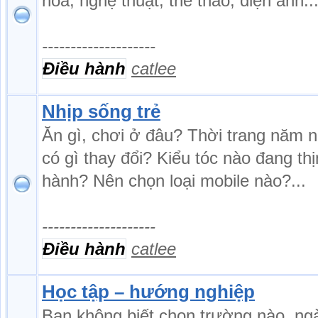
hóa, nghệ thuật, thể thao, điện ảnh..
--------------------
Điều hành
catlee
Nhịp sống trẻ
Ăn gì, chơi ở đâu? Thời trang năm 
có gì thay đổi? Kiểu tóc nào đang th
hành? Nên chọn loại mobile nào?...
--------------------
Điều hành
catlee
Học tập – hướng nghiệp
Bạn không biết chọn trường nào, ng