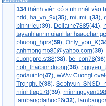
Chúc mừng sinh nhật
134
thành viên có sinh nhật vào 
ndd
,
ha_vn_9x
(
35
),
miumiu
(
33
),
binhtrieu
(
39
),
Doilathe7885
(
41
),
tayanhlanhmoianhlanhsaochang
phuong_hprs
(
59
),
Only_you_K
(
3
anhmongmo85@yahoo.com
(
38
)
cuongpro.st88
(
38
),
be_con78
(
36
hoh_thaibinhduong
(
38
),
nguyen_
godauinfo
(
47
),
wWw.CuongLoveH
Trọnghuệ
(
38
),
Seohyun_SNSD_n
minhtiep178
(
39
),
minhnguyen19
lambangdaihoc26
(
32
),
lambangd