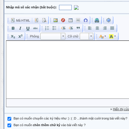
Nhập mã số xác nhận (bắt buộc):
Mã HTML
Phông
Kích cỡ phông
Phông
Cỡ chữ
Phông
Cỡ chữ
»
Hiển thị cử
Bạn có muốn chuyển các ký hiệu như :) :( :D ...thành mặt cười trong bài viết này?
Bạn có muốn
chèn thêm chữ ký
vào bài viết này ?