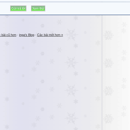
 bài cũ hơn
·
inga's Blog
·
Các bài mới hơn »