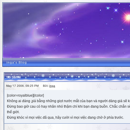
inga's Blog
no name
May 17 2006, 09:25 PM Bởi:
inga
[color=royalblue][/color]
Không ai đáng giá bằng những giọt nước mắt của bạn và người đáng giá sẽ k
Đừng bao giờ cau có hay nhăn nhó thậm chí khi bạn đang buồn. Chắc chắn sẽ có
thế giới.
Đừng khóc vì mọi việc đã qua, hãy cười vì mọi việc đang chờ ở phía trước.