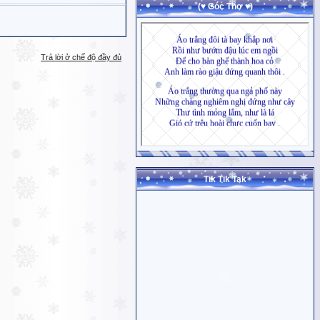
(♥ Góc Thơ ♥)
Trả lời ở chế độ đầy đủ
Tik Tik Tak