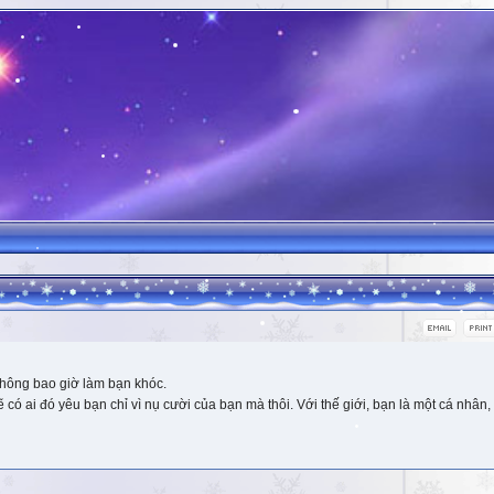
hông bao giờ làm bạn khóc.
 ai đó yêu bạn chỉ vì nụ cười của bạn mà thôi. Với thế giới, bạn là một cá nhân, 