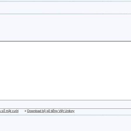
a sổ mặt cười
»
Download bộ gõ tiếng Việt Unikey