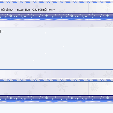
 bài cũ hơn
·
inga's Blog
·
Các bài mới hơn »
]