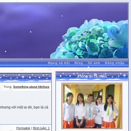
Mạng xã hội
Blog
Sổ ảnh
Đăng nhập
Thông tin cá nhân
Trong:
Something about life/love
nhưng với một ai đó, bạn là cả
Permalink
|
Bình luận: 1