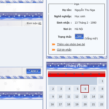
inga
Họ tên:
Nguyễn Thu Nga
Nghề nghiệp:
Học sinh
Sinh nhật:
:
13 Tháng 2 - 1990
Bình luận
#1
Nơi ở:
Hà Nội
Trạng thái:
(Vắng mặt)
Thêm vào nhóm bạn bè
Gửi tin nhắn
«
Tháng 8 2026
»
C
H
B
T
N
S
B
1
2
3
4
5
6
7
8
9
10
11
12
13
14
15
16
17
18
19
20
21
22