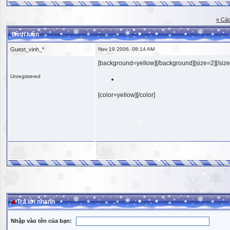
« Các
Bình luận
Guest_vinh_*
Nov 19 2006, 08:14 AM
[background=yellow][/background][size=2][/size
Unregistered
[color=yellow][/color]
Trả lời nhanh
Nhập vào tên của bạn: