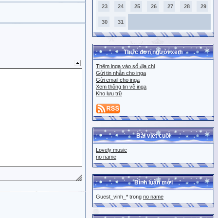
23
24
25
26
27
28
29
30
31
Thực đơn người xem
Thêm inga vào sổ địa chỉ
Gửi tin nhắn cho inga
Gửi email cho inga
Xem thông tin về inga
Kho lưu trữ
Bài viết cuối
Lovely music
no name
Bình luận mới
Guest_vinh_* trong
no name