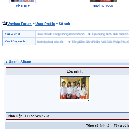
adventure
maximo_oddo
VnVista Forum
>
User Profile
> Sổ ảnh
ặc biệt” của Microsoft
New articles
♥
4 bài học thành công trong kinh doanh
♥
Tạo dựng hình ảnh một
y bảo hộ lót Kevlar và lót thép loại nào tốt
New blog entries
♥
Tăng Bền Sản Phẩm Với Giải Pháp Phụ Gia 
User's Album
Lớp mình.
Bình luận:
1 /
Lần xem:
228
·
Tổng số ảnh:
2 ·
Tổng số b