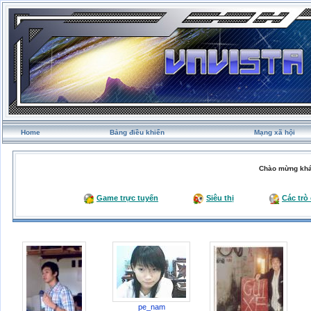
Home
Bảng điều khiển
Mạng xã hội
Chào mừng khá
Game trực tuyến
Siêu thị
Các trò
pe_nam