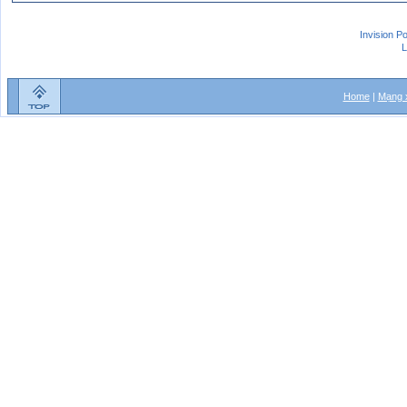
Invision P
L
Home
|
Mạng x