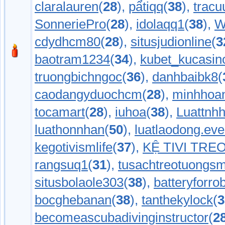
claralauren
(
28
),
pẩtiqq
(
38
),
tracu
SonneriePro
(
28
),
idolaqq1
(
38
),
W
cdydhcm80
(
28
),
situsjudionline
(
3
baotram1234
(
34
),
kubet_kucasin
truongbichngoc
(
36
),
danhbaibk8
(
caodangyduochcm
(
28
),
minhhoa
tocamart
(
28
),
iuhoa
(
38
),
Luattnh
luathonnhan
(
50
),
luatlaodong.eve
kegotivismlife
(
37
),
KỆ TIVI TR
rangsuq1
(
31
),
tusachtreotuongsm
situsbolaole303
(
38
),
batteryforro
bocghebanan
(
38
),
tanthekylock
(
3
becomeascubadivinginstructor
(
2