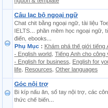
nguồn & template
Câu lạc bộ ngoại ngữ
Chat chit bằng ngoại ngữ, tài liệu Toe
IELTS... phần mềm học ngoại ngữ, t
điển, ebooks...
Phụ Mục
:
Khám phá thế giới tiếng
- English world
,
Tiếng Anh cho công 
- English for business
,
English for yo
life
,
Resources
,
Other languages
Góc nội trợ
Bi kíp nấu ăn, sổ tay nội trợ, các cô
thức chế biến...