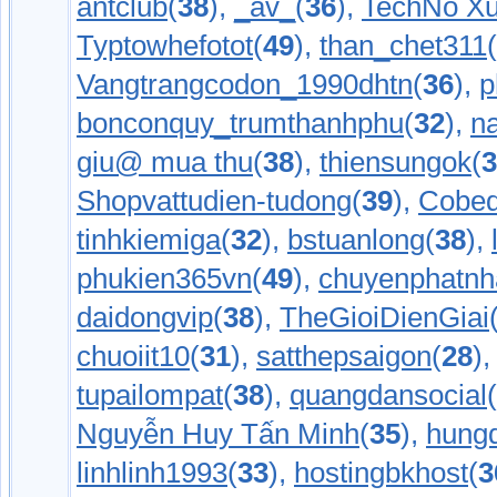
antclub
(
38
),
_av_
(
36
),
TechNo Xu
Typtowhefotot
(
49
),
than_chet311
(
Vangtrangcodon_1990dhtn
(
36
),
p
bonconquy_trumthanhphu
(
32
),
n
giu@ mua thu
(
38
),
thiensungok
(
3
Shopvattudien-tudong
(
39
),
Cobed
tinhkiemiga
(
32
),
bstuanlong
(
38
),
phukien365vn
(
49
),
chuyenphatnh
daidongvip
(
38
),
TheGioiDienGiai
chuoiit10
(
31
),
satthepsaigon
(
28
)
tupailompat
(
38
),
quangdansocial
(
Nguyễn Huy Tấn Minh
(
35
),
hung
linhlinh1993
(
33
),
hostingbkhost
(
3