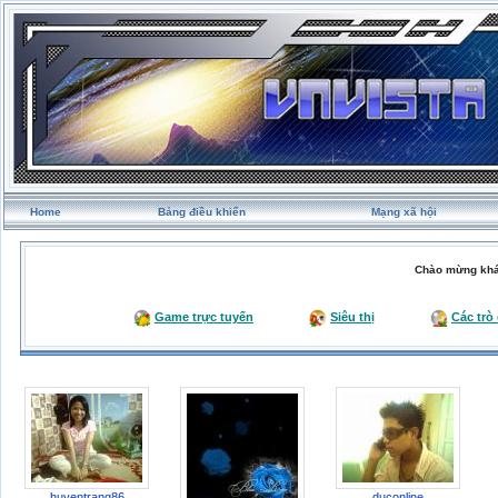
Home
Bảng điều khiển
Mạng xã hội
Chào mừng khá
Game trực tuyến
Siêu thị
Các trò
huyentrang86
duconline