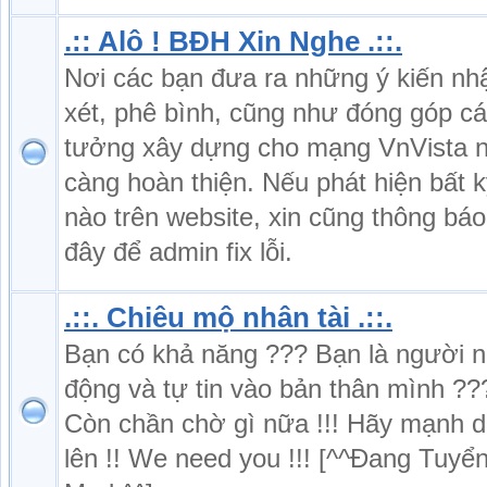
.:: Alô ! BĐH Xin Nghe .::.
Nơi các bạn đưa ra những ý kiến nh
xét, phê bình, cũng như đóng góp cá
tưởng xây dựng cho mạng VnVista 
càng hoàn thiện. Nếu phát hiện bất kỳ
nào trên website, xin cũng thông báo 
đây để admin fix lỗi.
.::. Chiêu mộ nhân tài .::.
Bạn có khả năng ??? Bạn là người 
động và tự tin vào bản thân mình ??
Còn chần chờ gì nữa !!! Hãy mạnh 
lên !! We need you !!! [^^Đang Tuyể