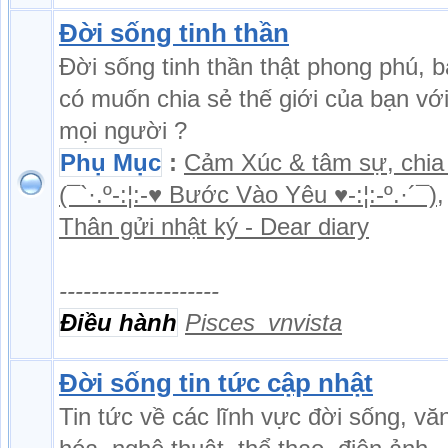
Đời sống tinh thần
Đời sống tinh thần thật phong phú, 
có muốn chia sẻ thế giới của bạn vớ
mọi người ?
Phụ Mục
:
Cảm Xúc & tâm sự, chia
(¯`·.º-:¦:-♥ Bước Vào Yêu ♥-:¦:-º.·´¯)
,
Thân gửi nhật ký - Dear diary
--------------------
Điều hành
Pisces_vnvista
Đời sống tin tức cập nhật
Tin tức về các lĩnh vực đời sống, vă