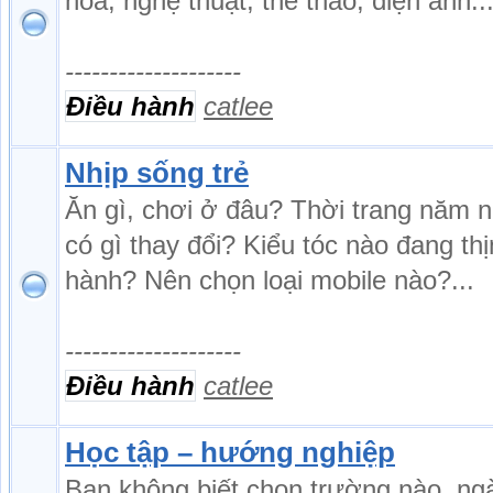
hóa, nghệ thuật, thể thao, điện ảnh..
--------------------
Điều hành
catlee
Nhịp sống trẻ
Ăn gì, chơi ở đâu? Thời trang năm 
có gì thay đổi? Kiểu tóc nào đang th
hành? Nên chọn loại mobile nào?...
--------------------
Điều hành
catlee
Học tập – hướng nghiệp
Bạn không biết chọn trường nào, ng