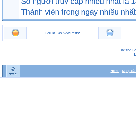
Số người truy cập nhiều nhất là
1
Thành viên trong ngày nhiều nhất
Forum Has New Posts:
Invision P
L
Home
|
Mạng xã 