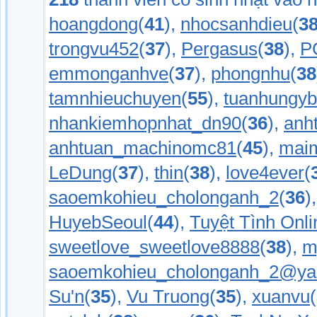
hoangdong
(
41
),
nhocsanhdieu
(
3
trongvu452
(
37
),
Pergasus
(
38
),
P
emmonganhve
(
37
),
phongnhu
(
38
tamnhieuchuyen
(
55
),
tuanhungyb
nhankiemhopnhat_dn90
(
36
),
anh
anhtuan_machinomc81
(
45
),
maim
LeDung
(
37
),
thin
(
38
),
love4ever
(
saoemkohieu_cholonganh_2
(
36
)
HuyebSeoul
(
44
),
Tuyệt Tình Onli
sweetlove_sweetlove8888
(
38
),
m
saoemkohieu_cholonganh_2@ya
Su'n
(
35
),
Vu Truong
(
35
),
xuanvu
(