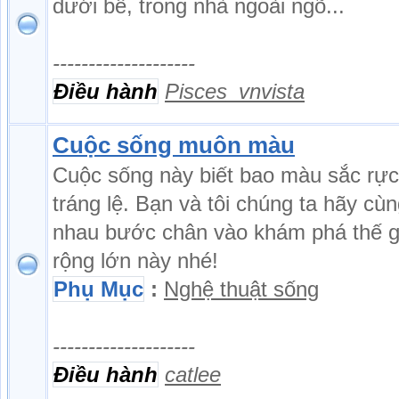
dưới bể, trong nhà ngoài ngõ...
--------------------
Điều hành
Pisces_vnvista
Cuộc sống muôn màu
Cuộc sống này biết bao màu sắc rực
tráng lệ. Bạn và tôi chúng ta hãy cù
nhau bước chân vào khám phá thế g
rộng lớn này nhé!
Phụ Mục
:
Nghệ thuật sống
--------------------
Điều hành
catlee