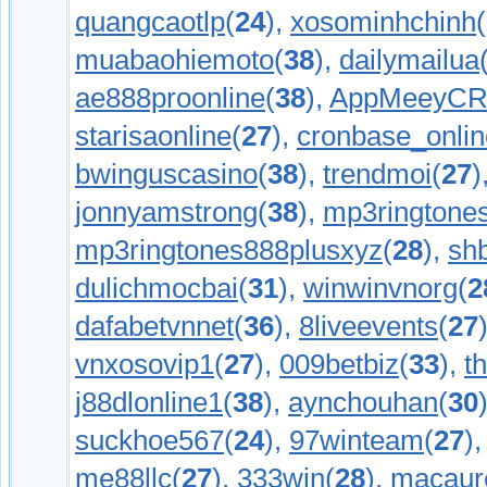
quangcaotlp
(
24
),
xosominhchinh
(
muabaohiemoto
(
38
),
dailymailua
ae888proonline
(
38
),
AppMeeyC
starisaonline
(
27
),
cronbase_onlin
bwinguscasino
(
38
),
trendmoi
(
27
)
jonnyamstrong
(
38
),
mp3ringtone
mp3ringtones888plusxyz
(
28
),
shb
dulichmocbai
(
31
),
winwinvnorg
(
2
dafabetvnnet
(
36
),
8liveevents
(
27
vnxosovip1
(
27
),
009betbiz
(
33
),
t
j88dlonline1
(
38
),
aynchouhan
(
30
suckhoe567
(
24
),
97winteam
(
27
)
me88llc
(
27
),
333win
(
28
),
macaur