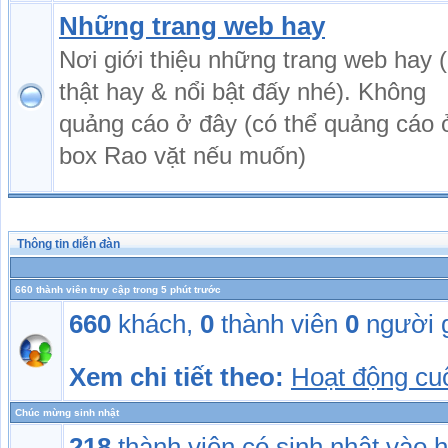
Những trang web hay
Nơi giới thiệu những trang web hay (
thật hay & nổi bật đấy nhé). Không
quảng cáo ở đây (có thể quảng cáo 
box Rao vặt nếu muốn)
Thông tin diễn đàn
660 thành viên truy cập trong 5 phút trước
660
khách,
0
thành viên
0
người 
Xem chi tiết theo:
Hoạt động cu
Chúc mừng sinh nhật
218
thành viên có sinh nhật vào 