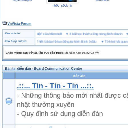
nh0c_s0ck_ls
VnVista Forum
ên trẻ
New articles
♥
Một số câu hỏi phỏng vấn “đặc biệt” của Microsoft
♥
4 bài học thành công trong
 chạy
New blog entries
♥
Thiết bị bảo hộ lao động tại Ninh Bình ở đâu
♥
Tờ khai hải quan là gì? Hướng d
Chào mừng bạn trở lại, lần truy cập trước là:
Hôm nay, 06:52:03 PM
Bản tin diễn đàn - Board Communication Center
Diễn đàn
.::... Tin - Tin - Tin ...::.
- Những thông báo mới nhất được c
nhật thường xuyên
- Quy định sử dụng diễn đàn