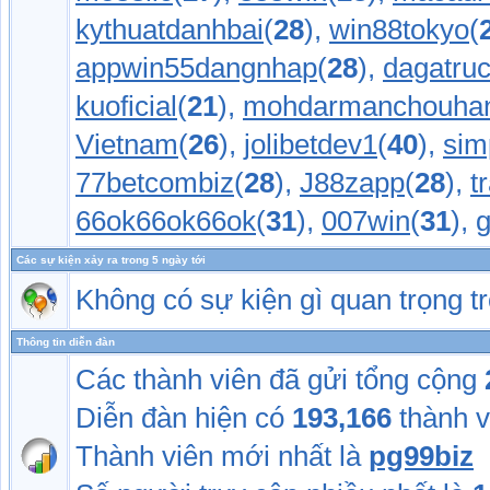
kythuatdanhbai
(
28
),
win88tokyo
(
appwin55dangnhap
(
28
),
dagatruc
kuoficial
(
21
),
mohdarmanchouha
Vietnam
(
26
),
jolibetdev1
(
40
),
sim
77betcombiz
(
28
),
J88zapp
(
28
),
t
66ok66ok66ok
(
31
),
007win
(
31
),
Các sự kiện xảy ra trong 5 ngày tới
Không có sự kiện gì quan trọng 
Thông tin diễn đàn
Các thành viên đã gửi tổng cộng
Diễn đàn hiện có
193,166
thành v
Thành viên mới nhất là
pg99biz