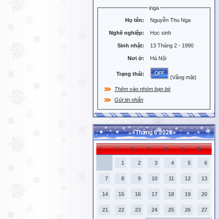
inga
Họ tên:
Nguyễn Thu Nga
Nghề nghiệp:
Học sinh
Sinh nhật:
13 Tháng 2 - 1990
Nơi ở:
Hà Nội
Trạng thái:
(Vắng mặt)
Thêm vào nhóm bạn bè
Gửi tin nhắn
«
Tháng 6 2026
»
C
H
B
T
N
S
B
1
2
3
4
5
6
7
8
9
10
11
12
13
14
15
16
17
18
19
20
21
22
23
24
25
26
27