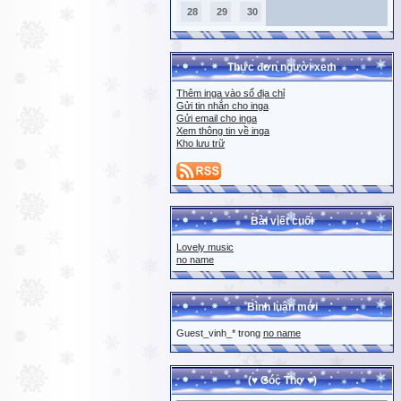
28
29
30
Thực đơn người xem
Thêm inga vào sổ địa chỉ
Gửi tin nhắn cho inga
Gửi email cho inga
Xem thông tin về inga
Kho lưu trữ
Bài viết cuối
Lovely music
no name
Bình luận mới
Guest_vinh_* trong
no name
(♥ Góc Thơ ♥)