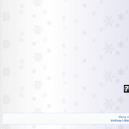
Mạng xã
VnVista I-Sh