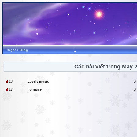
inga's Blog
Các bài viết trong May 
18
Lovely music
Bì
17
no name
Bì