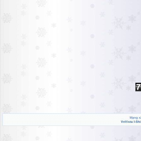
Mạng xã
VnVista I-Sh