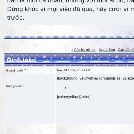
bạn là một cá nhân, nhưng với một ai đó, bạn
Đừng khóc vì mọi việc đã qua, hãy cười vì 
trước.
« Các bài cũ hơn
·
inga's Blog
·
Các bài mớ
Bình luận
Guest_vinh_*
Nov 19 2006, 08:14 AM
[background=yellow][/background][size=2][/size
Unregistered
[color=yellow][/color]