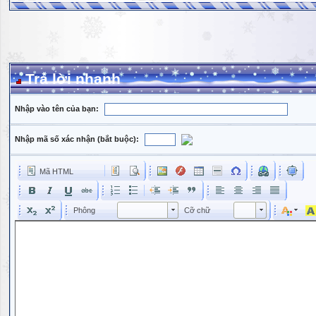
Trả lời nhanh
Nhập vào tên của bạn:
Nhập mã số xác nhận (bắt buộc):
Mã HTML
Phông
Kích cỡ phông
Phông
Cỡ chữ
Phông
Cỡ chữ