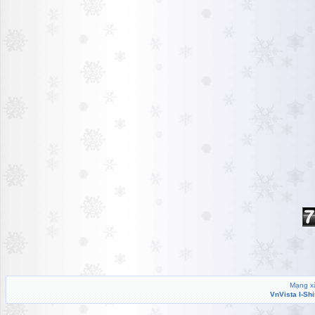
Mạng xã
VnVista I-Sh