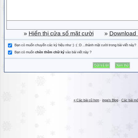
»
Hiển thị cửa sổ mặt cười
»
Download b
Bạn có muốn chuyển các ký hiệu như :) :( :D ...thành mặt cười trong bài viết này?
Bạn có muốn
chèn thêm chữ ký
vào bài viết này ?
« Các bài cũ hơn
·
inga's Blog
·
Các bài mớ