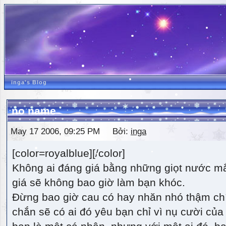
inga's Blog
no name
May 17 2006, 09:25 PM Bởi:
inga
[color=royalblue][/color]
Không ai đáng giá bằng những giọt nước m
giá sẽ không bao giờ làm bạn khóc.
Đừng bao giờ cau có hay nhăn nhó thậm ch
chắn sẽ có ai đó yêu bạn chỉ vì nụ cười của 