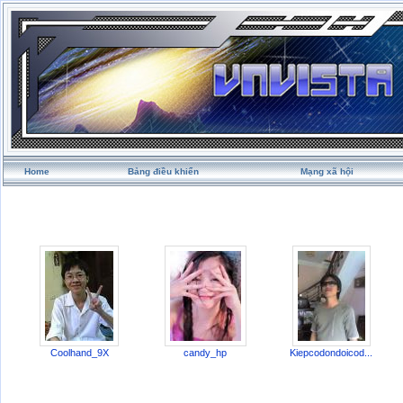
Home
Bảng điều khiển
Mạng xã hội
Coolhand_9X
candy_hp
Kiepcodondoicod...