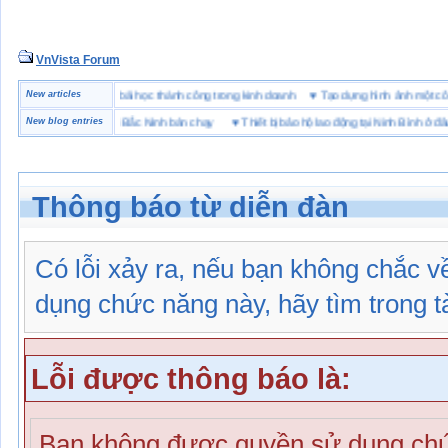
VnVista Forum
ặc biệt” của Microsoft
New articles
♥
4 bài học thành công trong kinh doanh
♥
Tạo dựng hình ảnh mộ
hiệu giày bảo hộ tại Bắc Ninh bán chạy
New blog entries
♥
Thiết bị bảo hộ lao động tại Ninh Bình ở đâu
Thông báo từ diễn đàn
Có lỗi xảy ra, nếu bạn không chắc 
dụng chức năng này, hãy tìm trong tài
Lỗi được thông báo là:
Bạn không được quyền sử dụng chứ