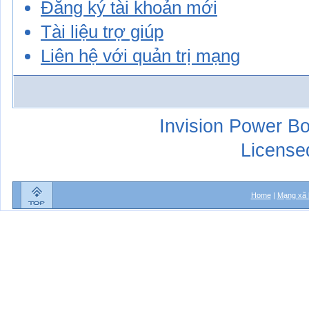
Đăng ký tài khoản mới
Tài liệu trợ giúp
Liên hệ với quản trị mạng
Invision Power Bo
License
Home
|
Mạng xã 