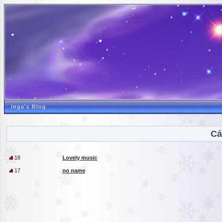
inga's Blog
Cá
18
Lovely music
17
no name