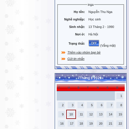
inga
Họ tên:
Nguyễn Thu Nga
Nghề nghiệp:
Học sinh
Sinh nhật:
13 Tháng 2 - 1990
Nơi ở:
Hà Nội
Trạng thái:
(Vắng mặt)
Thêm vào nhóm bạn bè
Gửi tin nhắn
«
Tháng 8 2026
»
C
H
B
T
N
S
B
1
2
3
4
5
6
7
8
9
10
11
12
13
14
15
16
17
18
19
20
21
22