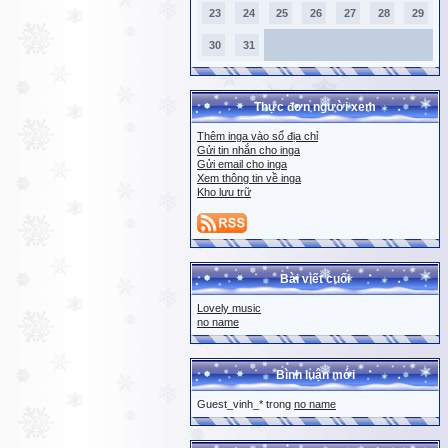
23
24
25
26
27
28
29
30
31
Thực đơn người xem
Thêm inga vào sổ địa chỉ
Gửi tin nhắn cho inga
Gửi email cho inga
Xem thông tin về inga
Kho lưu trữ
Bài viết cuối
Lovely music
no name
Bình luận mới
Guest_vinh_* trong
no name