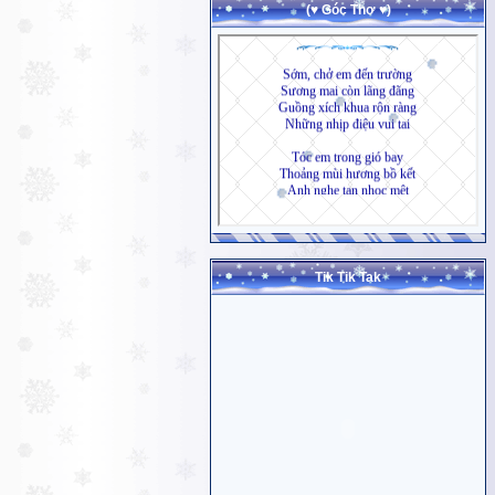
(♥ Góc Thơ ♥)
Tik Tik Tak