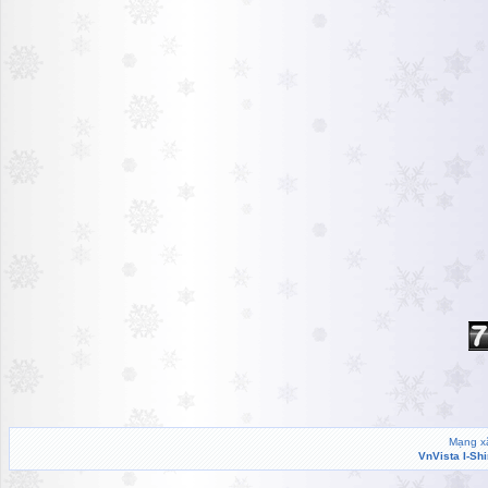
Mạng xã
VnVista I-Sh