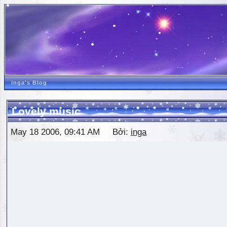
inga's Blog
Lovely music
May 18 2006, 09:41 AM Bởi:
inga