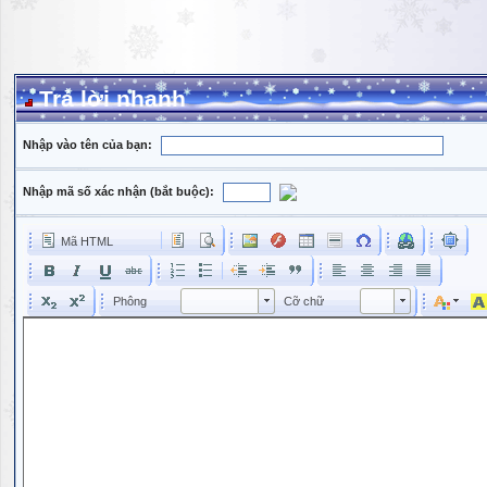
Trả lời nhanh
Nhập vào tên của bạn:
Nhập mã số xác nhận (bắt buộc):
Mã HTML
Phông
Kích cỡ phông
Phông
Cỡ chữ
Phông
Cỡ chữ