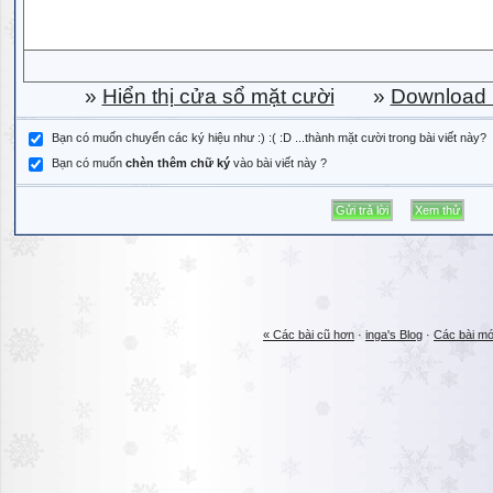
»
Hiển thị cửa sổ mặt cười
»
Download b
Bạn có muốn chuyển các ký hiệu như :) :( :D ...thành mặt cười trong bài viết này?
Bạn có muốn
chèn thêm chữ ký
vào bài viết này ?
« Các bài cũ hơn
·
inga's Blog
·
Các bài mớ