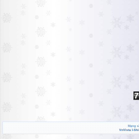
Mạng xã
VnVista I-Sh