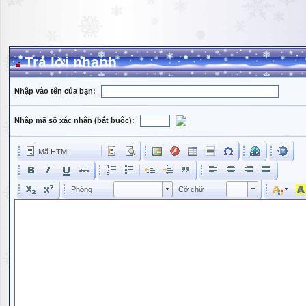
Trả lời nhanh
Nhập vào tên của bạn:
Nhập mã số xác nhận (bắt buộc):
Mã HTML
Phông
Kích cỡ phông
Phông
Cỡ chữ
Phông
Cỡ chữ