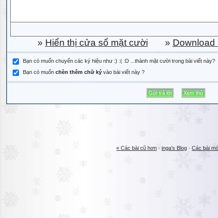
»
Hiển thị cửa sổ mặt cười
»
Download b
Bạn có muốn chuyển các ký hiệu như :) :( :D ...thành mặt cười trong bài viết này?
Bạn có muốn
chèn thêm chữ ký
vào bài viết này ?
« Các bài cũ hơn
·
inga's Blog
·
Các bài mớ