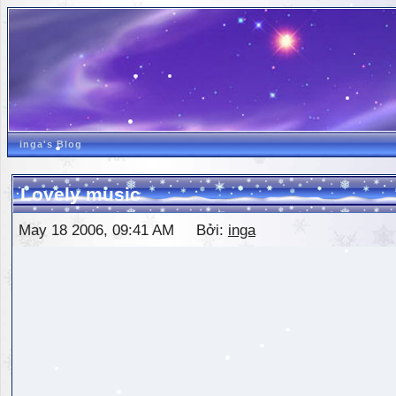
inga's Blog
Lovely music
May 18 2006, 09:41 AM Bởi:
inga