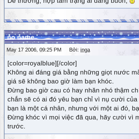
Dễ thương, hợp tâm trạng ai đang buồn,
no name
May 17 2006, 09:25 PM Bởi:
inga
[color=royalblue][/color]
Không ai đáng giá bằng những giọt nước m
giá sẽ không bao giờ làm bạn khóc.
Đừng bao giờ cau có hay nhăn nhó thậm ch
chắn sẽ có ai đó yêu bạn chỉ vì nụ cười của 
bạn là một cá nhân, nhưng với một ai đó, bạn
Đừng khóc vì mọi việc đã qua, hãy cười vì 
trước.