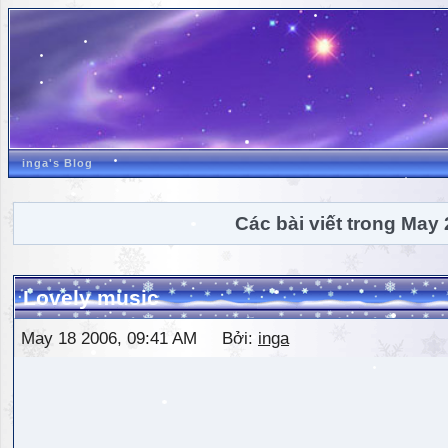
inga's Blog
Các bài viết trong May
Lovely music
May 18 2006, 09:41 AM Bởi:
inga