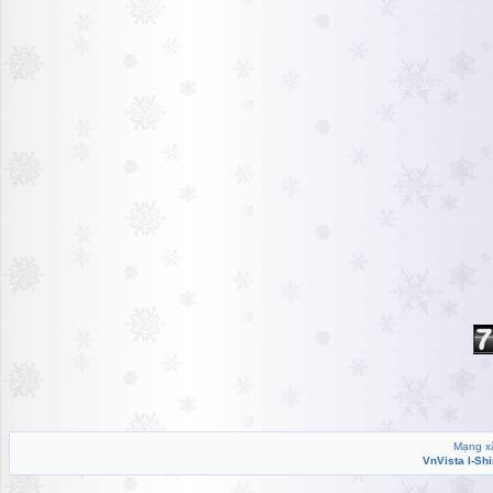
Mạng xã
VnVista I-Sh