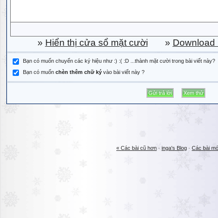
»
Hiển thị cửa sổ mặt cười
»
Download b
Bạn có muốn chuyển các ký hiệu như :) :( :D ...thành mặt cười trong bài viết này?
Bạn có muốn
chèn thêm chữ ký
vào bài viết này ?
« Các bài cũ hơn
·
inga's Blog
·
Các bài mớ