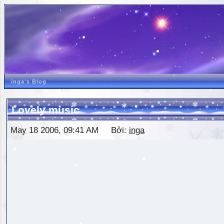
inga's Blog
Lovely music
May 18 2006, 09:41 AM Bởi:
inga