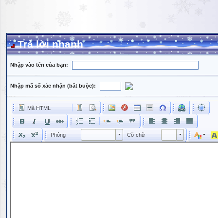
Trả lời nhanh
Nhập vào tên của bạn:
Nhập mã số xác nhận (bắt buộc):
Mã HTML
Phông
Kích cỡ phông
Phông
Cỡ chữ
Phông
Cỡ chữ