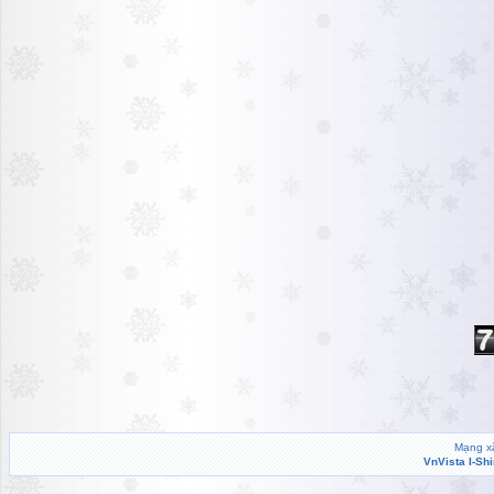
Mạng xã
VnVista I-Sh