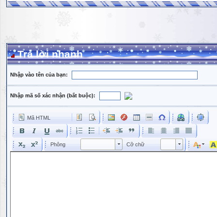
Trả lời nhanh
Nhập vào tên của bạn:
Nhập mã số xác nhận (bắt buộc):
Mã HTML
Phông
Kích cỡ phông
Phông
Cỡ chữ
Phông
Cỡ chữ