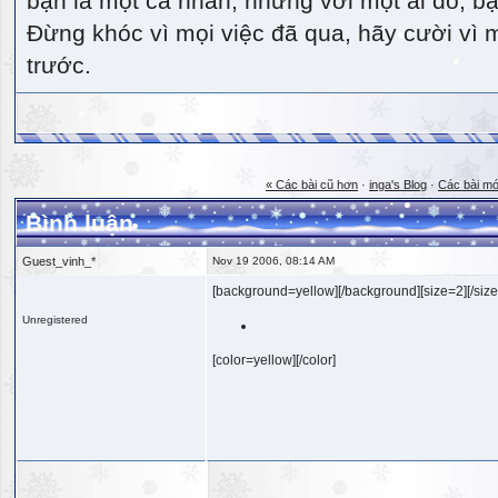
bạn là một cá nhân, nhưng với một ai đó, bạn
Đừng khóc vì mọi việc đã qua, hãy cười vì 
trước.
« Các bài cũ hơn
·
inga's Blog
·
Các bài mớ
Bình luận
Guest_vinh_*
Nov 19 2006, 08:14 AM
[background=yellow][/background][size=2][/size
Unregistered
[color=yellow][/color]