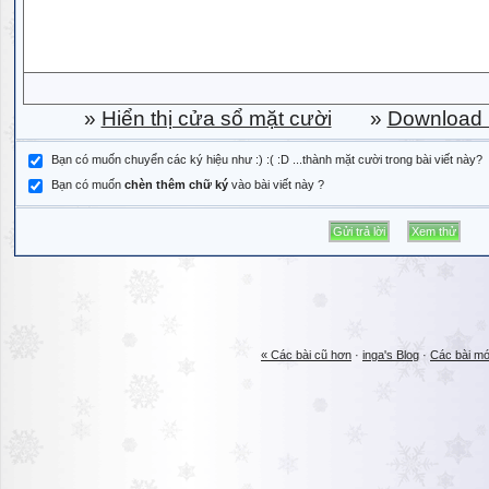
»
Hiển thị cửa sổ mặt cười
»
Download b
Bạn có muốn chuyển các ký hiệu như :) :( :D ...thành mặt cười trong bài viết này?
Bạn có muốn
chèn thêm chữ ký
vào bài viết này ?
« Các bài cũ hơn
·
inga's Blog
·
Các bài mớ