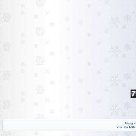
Mạng xã
VnVista I-Sh