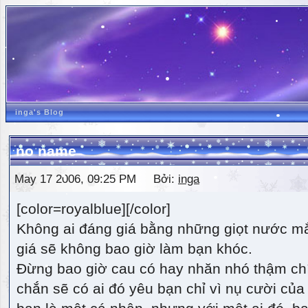
inga's Blog
no name
May 17 2006, 09:25 PM Bởi:
inga
[color=royalblue][/color]
Không ai đáng giá bằng những giọt nước m
giá sẽ không bao giờ làm bạn khóc.
Đừng bao giờ cau có hay nhăn nhó thậm ch
chắn sẽ có ai đó yêu bạn chỉ vì nụ cười của 