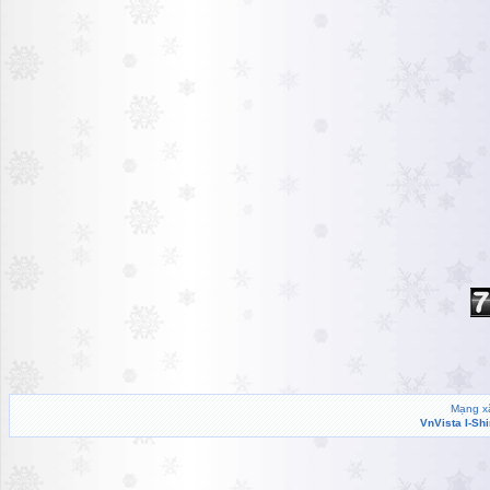
Mạng xã
VnVista I-Sh