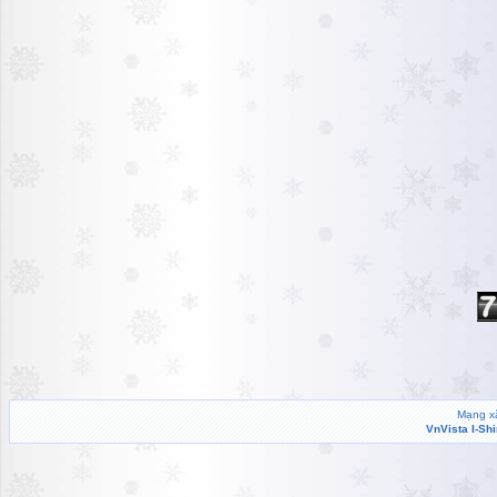
Mạng xã
VnVista I-Sh