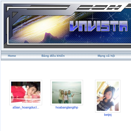
Home
Bảng điều khiển
Mạng xã hội
a5ian_hoangducl...
hoabanglangthp
betjnj