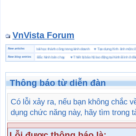
VnVista Forum
ặc biệt” của Microsoft
New articles
♥
4 bài học thành công trong kinh doanh
♥
Tạo dựng hình ảnh mộ
hiệu giày bảo hộ tại Bắc Ninh bán chạy
New blog entries
♥
Thiết bị bảo hộ lao động tại Ninh Bình ở đâu
Thông báo từ diễn đàn
Có lỗi xảy ra, nếu bạn không chắc 
dụng chức năng này, hãy tìm trong tài
Lỗi được thông báo là: