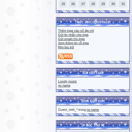
25
26
27
28
29
30
31
Thực đơn người xem
Thêm inga vào sổ địa chỉ
Gửi tin nhắn cho inga
Gửi email cho inga
Xem thông tin về inga
Kho lưu trữ
Bài viết cuối
Lovely music
no name
Bình luận mới
Guest_vinh_* trong
no name
(♥ Góc Thơ ♥)