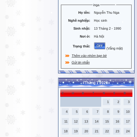
inga
Họ tên:
Nguyễn Thu Nga
Nghề nghiệp:
Học sinh
Sinh nhật:
13 Tháng 2 - 1990
Nơi ở:
Hà Nội
Trạng thái:
(Vắng mặt)
Thêm vào nhóm bạn bè
Gửi tin nhắn
«
Tháng 1 2026
»
C
H
B
T
N
S
B
1
2
3
4
5
6
7
8
9
10
11
12
13
14
15
16
17
18
19
20
21
22
23
24