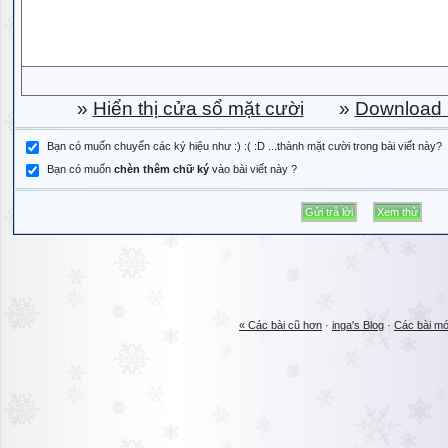
»
Hiển thị cửa sổ mặt cười
»
Download b
Bạn có muốn chuyển các ký hiệu như :) :( :D ...thành mặt cười trong bài viết này?
Bạn có muốn
chèn thêm chữ ký
vào bài viết này ?
« Các bài cũ hơn
·
inga's Blog
·
Các bài mớ