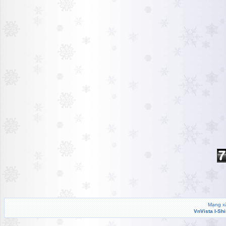
Mạng xã
VnVista I-Sh