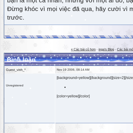
bạn là một cá nhân, nhưng với một ai đó, bạn
Đừng khóc vì mọi việc đã qua, hãy cười vì 
trước.
« Các bài cũ hơn
·
inga's Blog
·
Các bài mớ
Bình luận
Guest_vinh_*
Nov 19 2006, 08:14 AM
[background=yellow][/background][size=2][/size
Unregistered
[color=yellow][/color]