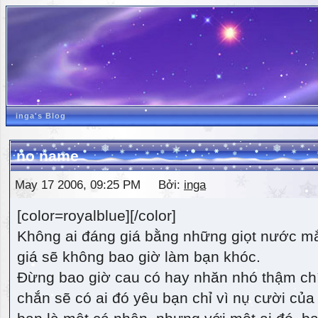
inga's Blog
no name
May 17 2006, 09:25 PM Bởi:
inga
[color=royalblue][/color]
Không ai đáng giá bằng những giọt nước m
giá sẽ không bao giờ làm bạn khóc.
Đừng bao giờ cau có hay nhăn nhó thậm ch
chắn sẽ có ai đó yêu bạn chỉ vì nụ cười của 