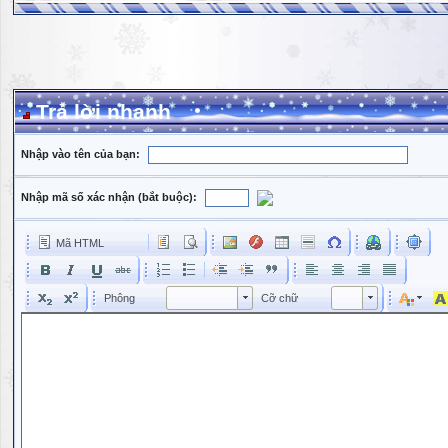
Trả lời nhanh
Nhập vào tên của bạn:
Nhập mã số xác nhận (bắt buộc):
Mã HTML
Phông
Kích cỡ phông
Phông
Cỡ chữ
Phông
Cỡ chữ