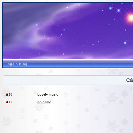
inga's Blog
Cá
18
Lovely music
17
no name