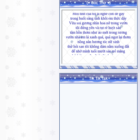
(♥ Góc Thơ ♥)
Tik Tik Tak