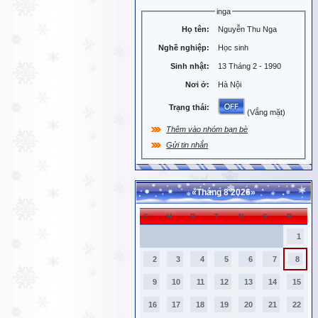
inga
Họ tên:
Nguyễn Thu Nga
Nghề nghiệp:
Học sinh
Sinh nhật:
13 Tháng 2 - 1990
Nơi ở:
Hà Nội
Trạng thái:
(Vắng mặt)
Thêm vào nhóm bạn bè
Gửi tin nhắn
«
Tháng 8 2026
»
C
H
B
T
N
S
B
1
2
3
4
5
6
7
8
9
10
11
12
13
14
15
16
17
18
19
20
21
22