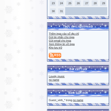
23
24
25
26
27
28
29
30
31
Thực đơn người xem
Thêm inga vào sổ địa chỉ
Gửi tin nhắn cho inga
Gửi email cho inga
Xem thông tin về inga
Kho lưu trữ
Bài viết cuối
Lovely music
no name
Bình luận mới
Guest_vinh_* trong
no name