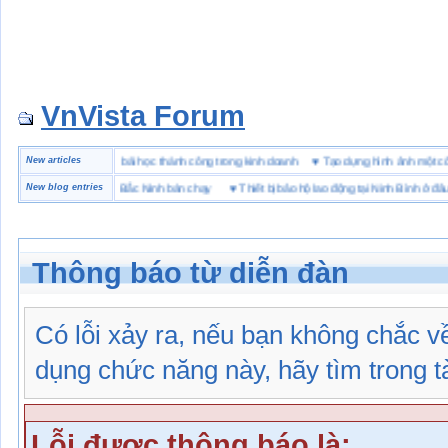
VnVista Forum
đặc biệt” của Microsoft
New articles
♥
4 bài học thành công trong kinh doanh
♥
Tạo dựng hình ảnh mộ
iệu giày bảo hộ tại Bắc Ninh bán chạy
New blog entries
♥
Thiết bị bảo hộ lao động tại Ninh Bình ở đâu
Thông báo từ diễn đàn
Có lỗi xảy ra, nếu bạn không chắc 
dụng chức năng này, hãy tìm trong tài
Lỗi được thông báo là: