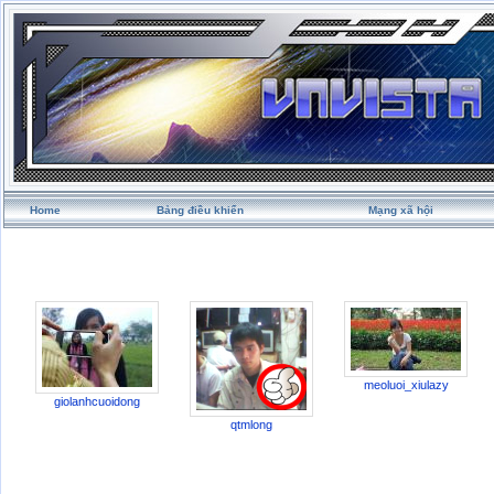
Home
Bảng điều khiển
Mạng xã hội
meoluoi_xiulazy
giolanhcuoidong
qtmlong