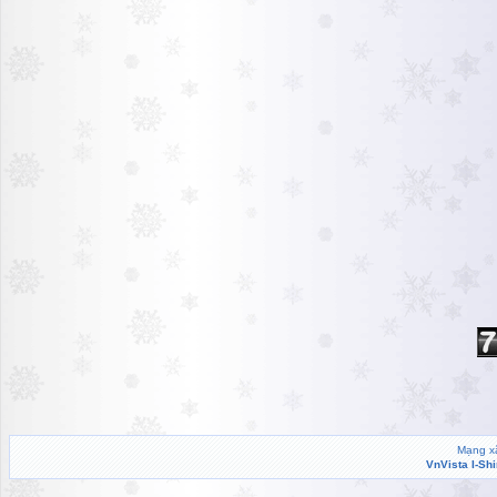
Mạng xã
VnVista I-Sh