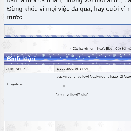
bạn là một cá nhân, nhưng với một ai đó, bạn
Đừng khóc vì mọi việc đã qua, hãy cười vì 
trước.
« Các bài cũ hơn
·
inga's Blog
·
Các bài mớ
Bình luận
Guest_vinh_*
Nov 19 2006, 08:14 AM
[background=yellow][/background][size=2][/size
Unregistered
[color=yellow][/color]