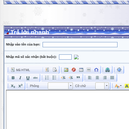
Trả lời nhanh
Nhập vào tên của bạn:
Nhập mã số xác nhận (bắt buộc):
Mã HTML
Phông
Kích cỡ phông
Phông
Cỡ chữ
Phông
Cỡ chữ