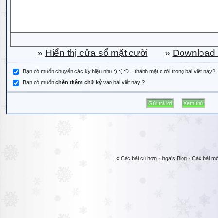
»
Hiển thị cửa sổ mặt cười
»
Download b
Bạn có muốn chuyển các ký hiệu như :) :( :D ...thành mặt cười trong bài viết này?
Bạn có muốn
chèn thêm chữ ký
vào bài viết này ?
« Các bài cũ hơn
·
inga's Blog
·
Các bài mớ