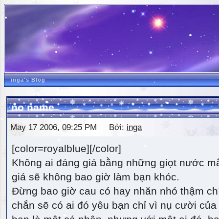
inga's Blog
no name
May 17 2006, 09:25 PM Bởi:
inga
[color=royalblue][/color]
Không ai đáng giá bằng những giọt nước m
giá sẽ không bao giờ làm bạn khóc.
Đừng bao giờ cau có hay nhăn nhó thậm ch
chắn sẽ có ai đó yêu bạn chỉ vì nụ cười của 