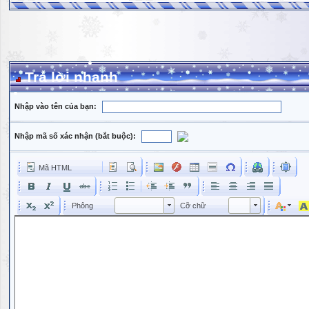
Trả lời nhanh
Nhập vào tên của bạn:
Nhập mã số xác nhận (bắt buộc):
Mã HTML
Phông
Kích cỡ phông
Phông
Cỡ chữ
Phông
Cỡ chữ