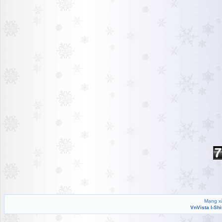
Mạng xã
VnVista I-Sh