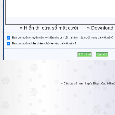
»
Hiển thị cửa sổ mặt cười
»
Download b
Bạn có muốn chuyển các ký hiệu như :) :( :D ...thành mặt cười trong bài viết này?
Bạn có muốn
chèn thêm chữ ký
vào bài viết này ?
« Các bài cũ hơn
·
inga's Blog
·
Các bài mớ