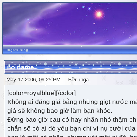
inga's Blog
no name
May 17 2006, 09:25 PM Bởi:
inga
[color=royalblue][/color]
Không ai đáng giá bằng những giọt nước m
giá sẽ không bao giờ làm bạn khóc.
Đừng bao giờ cau có hay nhăn nhó thậm ch
chắn sẽ có ai đó yêu bạn chỉ vì nụ cười của 