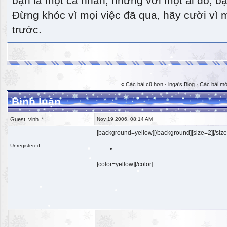
bạn là một cá nhân, nhưng với một ai đó, bạn
Đừng khóc vì mọi việc đã qua, hãy cười vì 
trước.
« Các bài cũ hơn
·
inga's Blog
·
Các bài mớ
Bình luận
Guest_vinh_*
Nov 19 2006, 08:14 AM
[background=yellow][/background][size=2][/size
Unregistered
[color=yellow][/color]