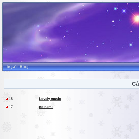
inga's Blog
Cá
18
Lovely music
17
no name