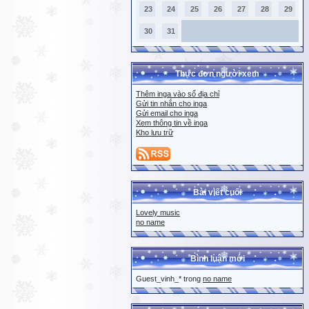
23
24
25
26
27
28
29
30
31
Thực đơn người xem
Thêm inga vào sổ địa chỉ
Gửi tin nhắn cho inga
Gửi email cho inga
Xem thông tin về inga
Kho lưu trữ
Bài viết cuối
Lovely music
no name
Bình luận mới
Guest_vinh_* trong
no name