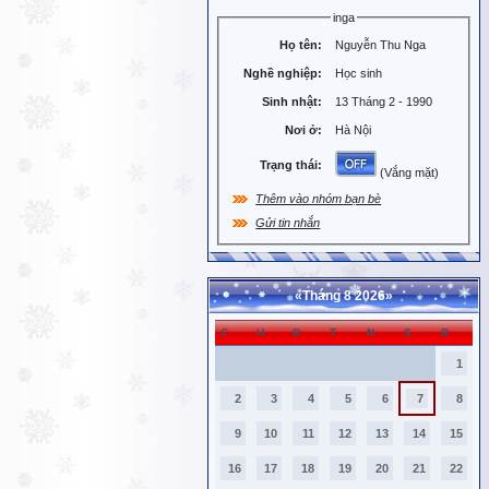
inga
Họ tên:
Nguyễn Thu Nga
Nghề nghiệp:
Học sinh
Sinh nhật:
13 Tháng 2 - 1990
Nơi ở:
Hà Nội
Trạng thái:
(Vắng mặt)
Thêm vào nhóm bạn bè
Gửi tin nhắn
«
Tháng 8 2026
»
C
H
B
T
N
S
B
1
2
3
4
5
6
7
8
9
10
11
12
13
14
15
16
17
18
19
20
21
22