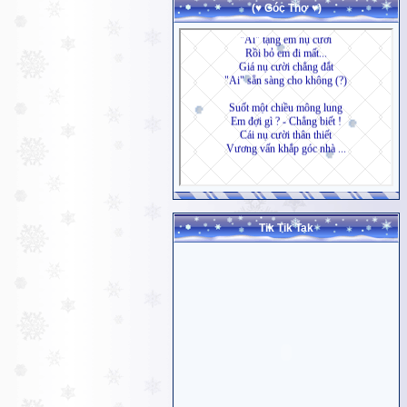
(♥ Góc Thơ ♥)
Tik Tik Tak