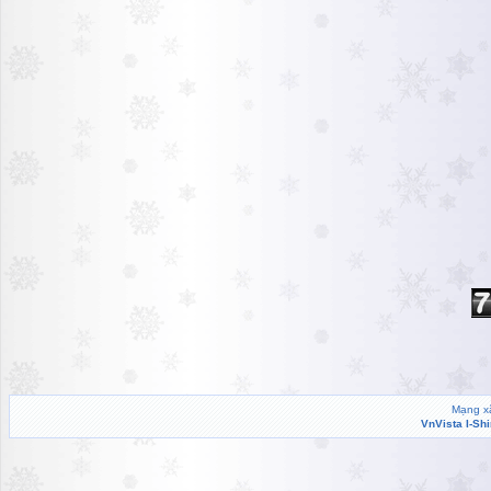
Mạng xã
VnVista I-Sh