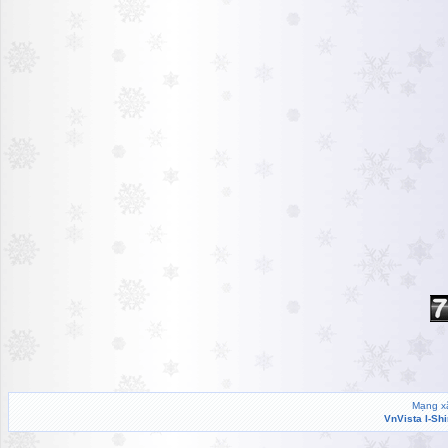
Mạng xã
VnVista I-Sh