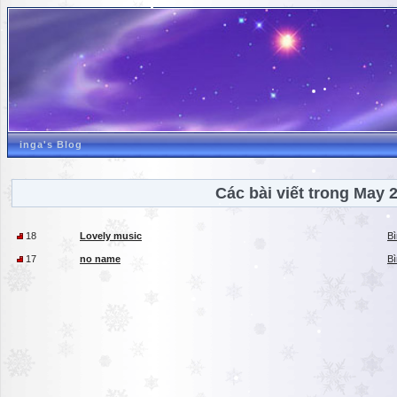
inga's Blog
Các bài viết trong May 
18
Lovely music
Bì
17
no name
Bì