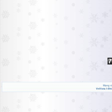
Mạng xã
VnVista I-Sh