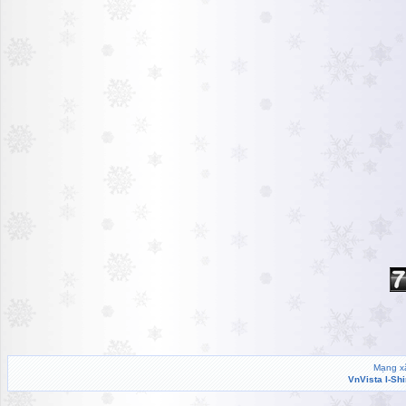
Mạng xã
VnVista I-Sh