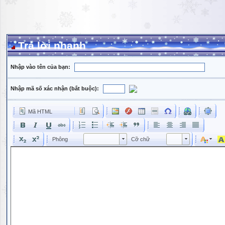
Trả lời nhanh
Nhập vào tên của bạn:
Nhập mã số xác nhận (bắt buộc):
Mã HTML
Phông
Kích cỡ phông
Phông
Cỡ chữ
Phông
Cỡ chữ