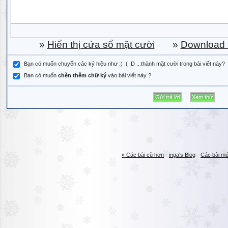
»
Hiển thị cửa sổ mặt cười
»
Download b
Bạn có muốn chuyển các ký hiệu như :) :( :D ...thành mặt cười trong bài viết này?
Bạn có muốn
chèn thêm chữ ký
vào bài viết này ?
« Các bài cũ hơn
·
inga's Blog
·
Các bài mớ