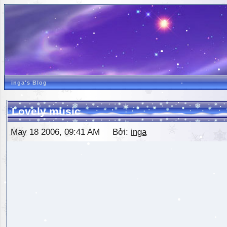
inga's Blog
Lovely music
May 18 2006, 09:41 AM Bởi:
inga