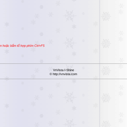
ần hoặc bấm tổ hợp phím Ctrl+F5
VnVista I-Shine
© http://vnvista.com