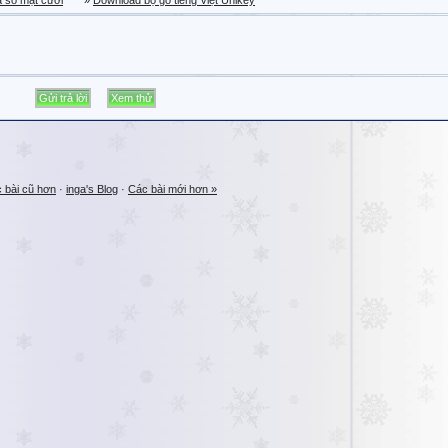
a sổ mặt cười
»
Download bộ gõ tiếng Việt Unikey
 bài cũ hơn
·
inga's Blog
·
Các bài mới hơn »