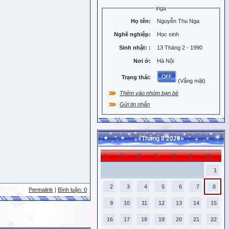
inga
Họ tên:
Nguyễn Thu Nga
Nghề nghiệp:
Học sinh
Sinh nhật:
:
13 Tháng 2 - 1990
Nơi ở:
Hà Nội
Trạng thái:
(Vắng mặt)
Thêm vào nhóm bạn bè
Gửi tin nhắn
«
Tháng 8 2026
»
C
H
B
T
N
S
B
1
2
3
4
5
6
7
8
Permalink
|
Bình luận: 0
9
10
11
12
13
14
15
16
17
18
19
20
21
22