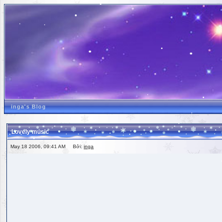
inga's Blog
Lovely music
May 18 2006, 09:41 AM Bởi:
inga