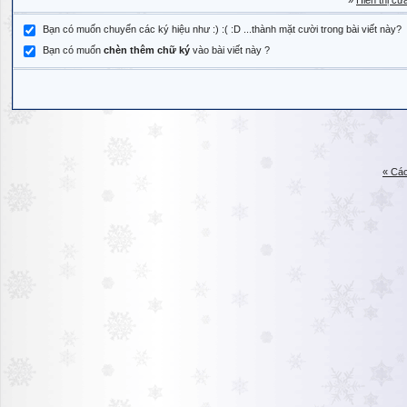
»
Hiển thị cử
Bạn có muốn chuyển các ký hiệu như :) :( :D ...thành mặt cười trong bài viết này?
Bạn có muốn
chèn thêm chữ ký
vào bài viết này ?
« Các