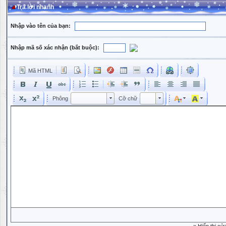
Trả lời nhanh
Nhập vào tên của bạn:
Nhập mã số xác nhận (bắt buộc):
Mã HTML
Phông
Kích cỡ phông
Phông
Cỡ chữ
Phông
Cỡ chữ