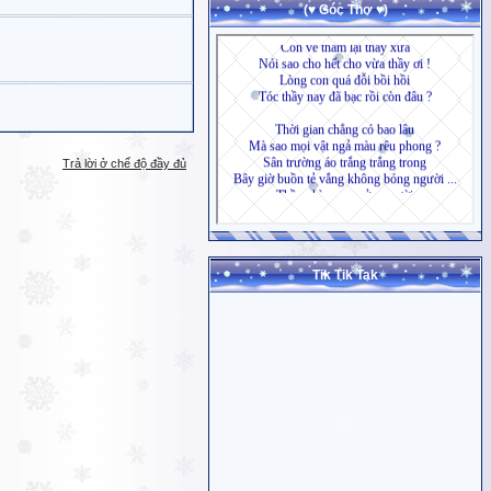
(♥ Góc Thơ ♥)
Trả lời ở chế độ đầy đủ
Tik Tik Tak