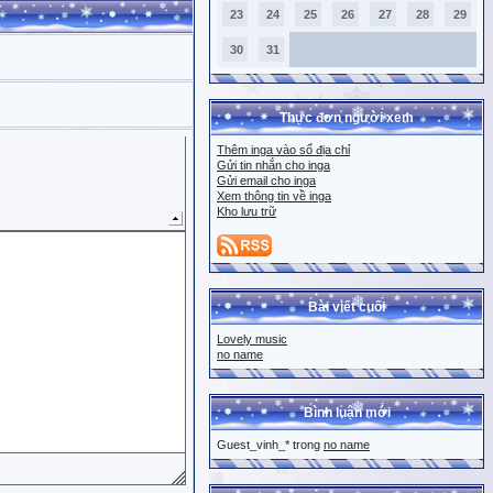
23
24
25
26
27
28
29
30
31
Thực đơn người xem
Thêm inga vào sổ địa chỉ
Gửi tin nhắn cho inga
Gửi email cho inga
Xem thông tin về inga
Kho lưu trữ
Bài viết cuối
Lovely music
no name
Bình luận mới
Guest_vinh_* trong
no name