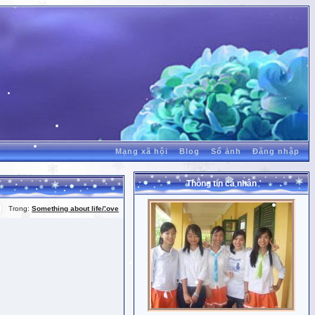
Mạng xã hội
Blog
Sổ ảnh
Đăng nhập
Thông tin cá nhân
Trong:
Something about life/love