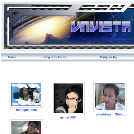
Home
Bảng điều khiển
Mạng xã hội
hoangtucodon
sweetdream_9999...
gemini3691