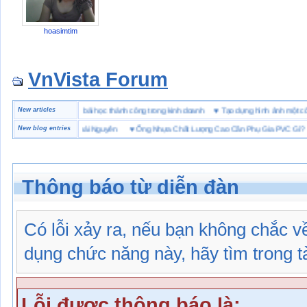
hoasimtim
VnVista Forum
đặc biệt” của Microsoft
New articles
♥
4 bài học thành công trong kinh doanh
♥
Tạo dựng hình ảnh mộ
ng giày bảo hộ tại Thái Nguyên
New blog entries
♥
Ống Nhựa Chất Lượng Cao Cần Phụ Gia PVC Gì?
Thông báo từ diễn đàn
Có lỗi xảy ra, nếu bạn không chắc 
dụng chức năng này, hãy tìm trong tài
Lỗi được thông báo là: